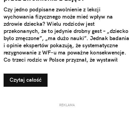
Czy jedno podpisane zwolnienie z lekcji
wychowania fizycznego może mieć wpływ na
zdrowie dziecka? Wielu rodziców jest
przekonanych, że to jedynie drobny gest – „dziecko
było zmęczone”, „ma dużo nauki”. Jednak badania
i opinie ekspertów pokazują, że systematyczne
rezygnowanie z WF-u ma poważne konsekwencje.
Co trzeci rodzic w Polsce przyznał, że wystawił
dziecku nieuzasadnione zwolnienie z zajęć
ruchowych. Ta pozornie niewinna decyzja w
Czytaj całość
dłuższej perspektywie odbiera najmłodszym szansę
na prawidłowy rozwój i budowanie odporności, a
także sprzyja powstawaniu problemów, które
ujawniają się dopiero w dorosłym życiu.
REKLAMA