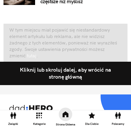
częstsze niż myślisz
W tym miejscu miał pojawić się niestandardowy
element artykułu lub reklama, ale nie widzisz
żadnego z tych elementów, ponieważ nie wyraziłeś
zgody. Swoje ustawienia prywatności możesz
zmienić
tutaj
.
Kliknij lub skroluj dalej, aby wrócić na
stronę główną
Fajnie być tatą
Związki
Kategorie
Dla Ciebie
Polecamy
Strona Główna