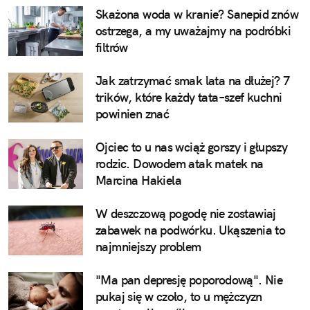
Skażona woda w kranie? Sanepid znów
ostrzega, a my uważajmy na podróbki
filtrów
Jak zatrzymać smak lata na dłużej? 7
trików, które każdy tata–szef kuchni
powinien znać
Ojciec to u nas wciąż gorszy i głupszy
rodzic. Dowodem atak matek na
Marcina Hakiela
W deszczową pogodę nie zostawiaj
zabawek na podwórku. Ukąszenia to
najmniejszy problem
"Ma pan depresję poporodową". Nie
pukaj się w czoło, to u mężczyzn