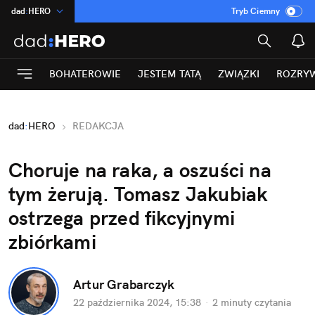
dad
:
HERO
Tryb Ciemny
na
:
Temat
INN
:
Poland
BOHATEROWIE
JESTEM TATĄ
ZWIĄZKI
ROZRY
ASZ
:
dziennik
mama
:
DU
dad
:
HERO
REDAKCJA
Rozrywka
Choruje na raka, a oszuści na 
tym żerują. Tomasz Jakubiak 
ostrzega przed fikcyjnymi 
zbiórkami
Artur Grabarczyk
22 października 2024, 15:38
·
2 minuty
 czytania