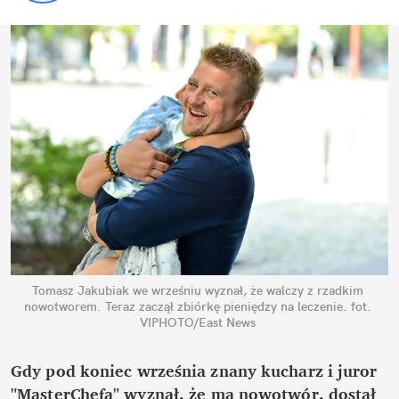
Tomasz Jakubiak we wrześniu wyznał, że walczy z rzadkim 
nowotworem. Teraz zaczął zbiórkę pieniędzy na leczenie.
fot. 
VIPHOTO/East News
Gdy pod koniec września znany kucharz i juror 
"MasterChefa" wyznał, że ma nowotwór, dostał 