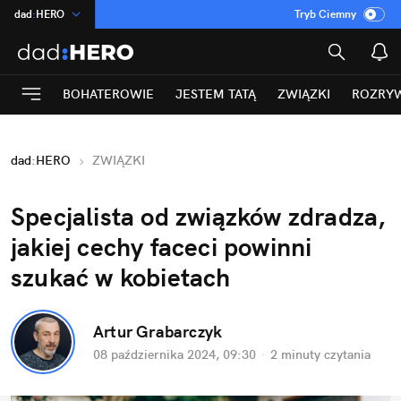
dad
:
HERO
Tryb Ciemny
na
:
Temat
INN
:
Poland
BOHATEROWIE
JESTEM TATĄ
ZWIĄZKI
ROZRY
ASZ
:
dziennik
mama
:
DU
dad
:
HERO
ZWIĄZKI
Rozrywka
Specjalista od związków zdradza, 
jakiej cechy faceci powinni 
szukać w kobietach
Artur Grabarczyk
08 października 2024, 09:30
·
2 minuty
 czytania