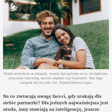
Kiedy wchodzisz w związek, musisz być gotowy na to, że będziesz 
pracować nad sobą, swoimi wadami czy traumami. Bez tego 
związek się nie uda.
fot. Pexels/Helena Lopes
Na co zwracają uwagę faceci, gdy szukają dla 
siebie partnerki? Dla jednych najważniejsza jest 
uroda, inny stawiają na inteligencję, jeszcze 