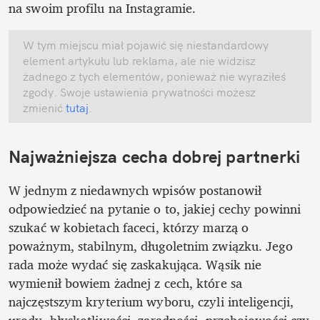
na swoim profilu na Instagramie.
W tym miejscu miał pojawić się niestandardowy 
element artykułu lub reklama, ale nie widzisz 
żadnego z tych elementów, ponieważ nie wyraziłeś 
zgody. Swoje ustawienia prywatności możesz 
zmienić
 tutaj
.
Najważniejsza cecha dobrej partnerki
W jednym z niedawnych wpisów postanowił 
odpowiedzieć na pytanie o to, jakiej cechy powinni 
szukać w kobietach faceci, którzy marzą o 
poważnym, stabilnym, długoletnim związku. Jego 
rada może wydać się zaskakująca. Wąsik nie 
wymienił bowiem żadnej z cech, które sa 
najczęstszym kryterium wyboru, czyli inteligencji, 