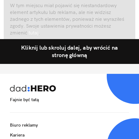
W tym miejscu miał pojawić się niestandardowy
element artykułu lub reklama, ale nie widzisz
żadnego z tych elementów, ponieważ nie wyraziłeś
zgody. Swoje ustawienia prywatności możesz
zmienić
tutaj
.
Kliknij lub skroluj dalej, aby wrócić na
stronę główną
Fajnie być tatą
Biuro reklamy
Kariera