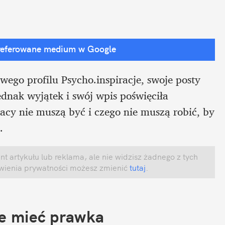
referowane medium w Google
ego profilu Psycho.inspiracje, swoje posty 
ednak wyjątek i swój wpis poświęciła 
cy nie muszą być i czego nie muszą robić, by 
. 
 artykułu lub reklama, ale nie widzisz żadnego z tych 
awienia prywatności możesz zmienić
 tutaj
.
ie mieć prawka