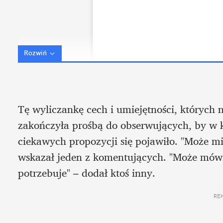
Rozwiń
Tę wyliczankę cech i umiejętności, których 
zakończyła prośbą do obserwujących, by w ko
ciekawych propozycji się pojawiło. "Może m
wskazał jeden z komentujących. "Może mówić,
potrzebuje" – dodał ktoś inny. 
RE