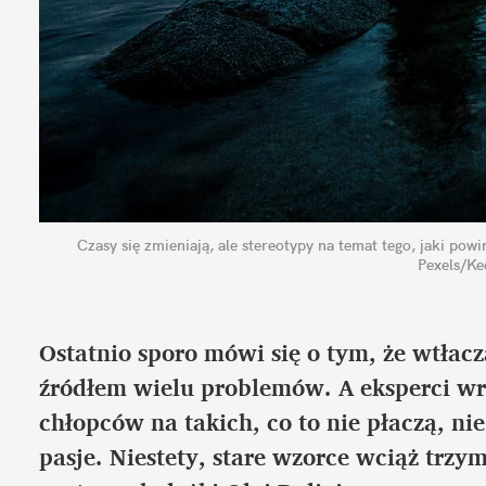
Czasy się zmieniają, ale stereotypy na temat tego, jaki pow
Pexels/Ke
Ostatnio sporo mówi się o tym, że wtłacz
źródłem wielu problemów. A eksperci wr
chłopców na takich, co to nie płaczą, ni
pasje. Niestety, stare wzorce wciąż trzy