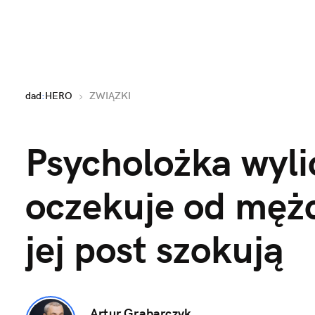
dad
:
HERO
ZWIĄZKI
Psycholożka wylic
oczekuje od mężc
jej post szokują
Artur Grabarczyk