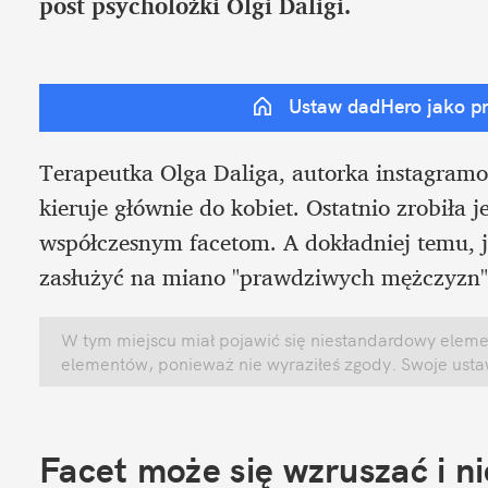
post psycholożki Olgi Daligi.
Ustaw dadHero jako p
Terapeutka Olga Daliga, autorka instagramow
kieruje głównie do kobiet. Ostatnio zrobiła j
współczesnym facetom. A dokładniej temu, ja
zasłużyć na miano "prawdziwych mężczyzn"
W tym miejscu miał pojawić się niestandardowy element
elementów, ponieważ nie wyraziłeś zgody. Swoje ust
Facet może się wzruszać i n