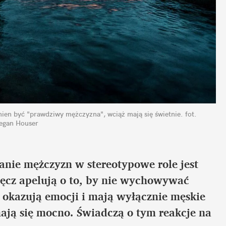
inien być "prawdziwy mężczyzna", wciąż mają się świetnie.
fot. 
egan Houser
anie mężczyzn w stereotypowe role jest 
ęcz apelują o to, by nie wychowywać 
e okazują emocji i mają wyłącznie męskie 
mają się mocno. Świadczą o tym reakcje na 