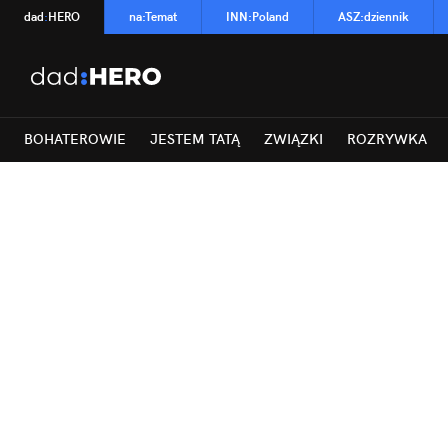
dad
:
HERO
na
:
Temat
INN
:
Poland
ASZ
:
dziennik
BOHATEROWIE
JESTEM TATĄ
ZWIĄZKI
ROZRYWKA