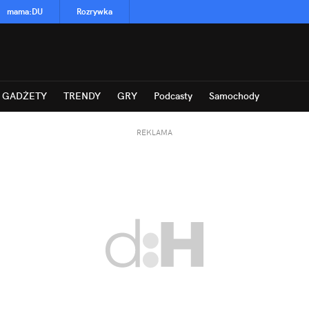
mama
:
DU
Rozrywka
GADŻETY
TRENDY
GRY
Podcasty
Samochody
REKLAMA