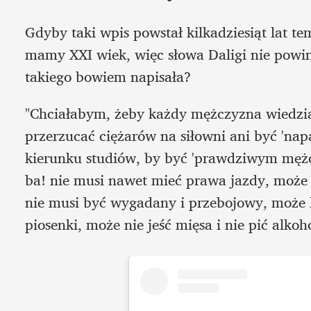
Gdyby taki wpis powstał kilkadziesiąt lat t
mamy XXI wiek, więc słowa Daligi nie powin
takiego bowiem napisała? 
"Chciałabym, żeby każdy mężczyzna wiedział,
przerzucać ciężarów na siłowni ani być 'nap
kierunku studiów, by być 'prawdziwym mężcz
ba! nie musi nawet mieć prawa jazdy, może 
nie musi być wygadany i przebojowy, może 
piosenki, może nie jeść mięsa i nie pić alkoh