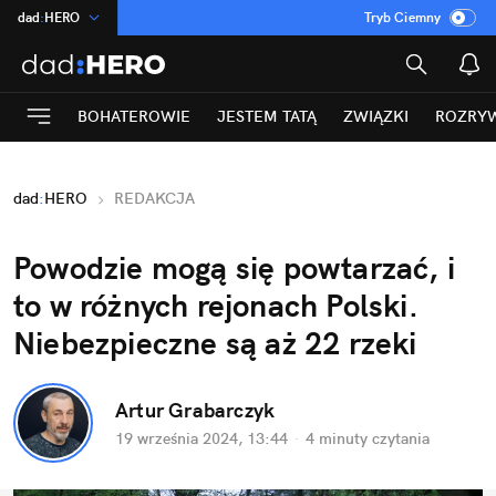
dad
:
HERO
Tryb Ciemny
na
:
Temat
INN
:
Poland
BOHATEROWIE
JESTEM TATĄ
ZWIĄZKI
ROZRY
ASZ
:
dziennik
mama
:
DU
dad
:
HERO
REDAKCJA
Rozrywka
Powodzie mogą się powtarzać, i 
to w różnych rejonach Polski. 
Niebezpieczne są aż 22 rzeki
Artur Grabarczyk
19 września 2024, 13:44
·
4 minuty
 czytania