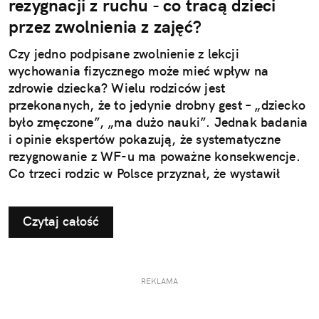
rezygnacji z ruchu - co tracą dzieci
przez zwolnienia z zajęć?
Czy jedno podpisane zwolnienie z lekcji
wychowania fizycznego może mieć wpływ na
zdrowie dziecka? Wielu rodziców jest
przekonanych, że to jedynie drobny gest – „dziecko
było zmęczone”, „ma dużo nauki”. Jednak badania
i opinie ekspertów pokazują, że systematyczne
rezygnowanie z WF-u ma poważne konsekwencje.
Co trzeci rodzic w Polsce przyznał, że wystawił
dziecku nieuzasadnione zwolnienie z zajęć
ruchowych. Ta pozornie niewinna decyzja w
Czytaj całość
dłuższej perspektywie odbiera najmłodszym szansę
na prawidłowy rozwój i budowanie odporności, a
także sprzyja powstawaniu problemów, które
ujawniają się dopiero w dorosłym życiu.
REKLAMA