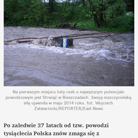
Na pierwszym miejscu listy rzek o najwyższym potencjale 
powodziowym jest Strwiąż w Bieszczadach. Swoją niszczycielską 
siłę ujawniła w maju 2014 roku.
fot. Wojciech 
Zatwarnicki/REPORTER/East News
Po zaledwie 27 latach od tzw. powodzi 
tysiąclecia Polska znów zmaga się z 