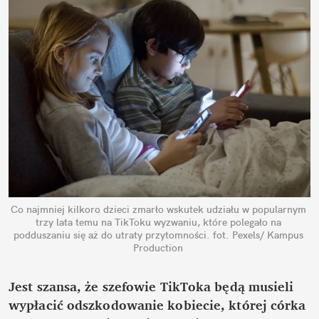
Co najmniej kilkoro dzieci zmarło wskutek udziału w popularnym 
trzy lata temu na TikToku wyzwaniu, które polegało na 
podduszaniu się aż do utraty przytomności.
fot. Pexels/ Kampus 
Production
Jest szansa, że szefowie TikToka będą musieli 
wypłacić odszkodowanie kobiecie, której córka 