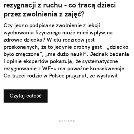
rezygnacji z ruchu - co tracą dzieci
przez zwolnienia z zajęć?
Czy jedno podpisane zwolnienie z lekcji
wychowania fizycznego może mieć wpływ na
zdrowie dziecka? Wielu rodziców jest
przekonanych, że to jedynie drobny gest – „dziecko
było zmęczone”, „ma dużo nauki”. Jednak badania
i opinie ekspertów pokazują, że systematyczne
rezygnowanie z WF-u ma poważne konsekwencje.
Co trzeci rodzic w Polsce przyznał, że wystawił
dziecku nieuzasadnione zwolnienie z zajęć
ruchowych. Ta pozornie niewinna decyzja w
Czytaj całość
dłuższej perspektywie odbiera najmłodszym szansę
na prawidłowy rozwój i budowanie odporności, a
także sprzyja powstawaniu problemów, które
ujawniają się dopiero w dorosłym życiu.
REKLAMA