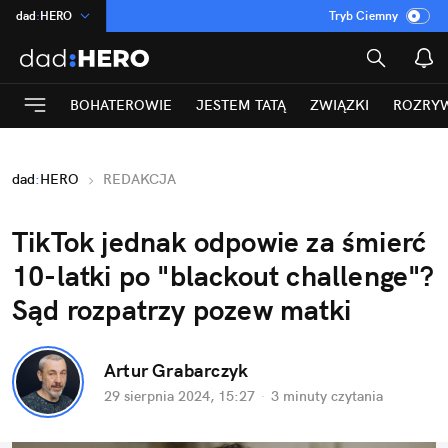
dad
:
HERO
Tryb Ciemny
na
:
Temat
INN
:
Poland
BOHATEROWIE
JESTEM TATĄ
ZWIĄZKI
ROZRY
ASZ
:
dziennik
mama
:
DU
dad
:
HERO
REDAKCJA
Rozrywka
TikTok jednak odpowie za śmierć 
10-latki po "blackout challenge"? 
Sąd rozpatrzy pozew matki
Artur Grabarczyk
29 sierpnia 2024, 15:27
·
3 minuty
 czytania