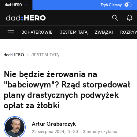
dad
:
HERO
Tryb Ciemny
na
:
Temat
INN
:
Poland
BOHATEROWIE
JESTEM TATĄ
ZWIĄZKI
ROZRY
ASZ
:
dziennik
mama
:
DU
dad
:
HERO
JESTEM TATĄ
Rozrywka
Nie będzie żerowania na 
"babciowym"? Rząd storpedował 
plany drastycznych podwyżek 
opłat za żłobki
Artur Grabarczyk
22 sierpnia 2024, 15:30
·
3 minuty
 czytania