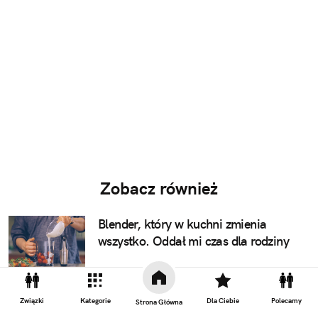
Zobacz również
Blender, który w kuchni zmienia
wszystko. Oddał mi czas dla rodziny
Ojcowie zawiedli. Cyfrowe matki
Związki
Kategorie
Dla Ciebie
Polecamy
Strona Główna
pilnują dzieci nad ekranami i musimy