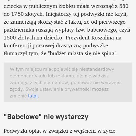
dziecka w publicznym żłobku miała wzrosnąć z 580 
do 1750 złotych. Inicjatorzy tej podwyżki nie kryli, 
że zamierzają skorzystać z faktu, że od pierwszego 
października ruszają wypłaty tzw. babciowego, czyli 
1500 złotych na dziecko. Prezydent Koszalina na 
konferencji prasowej drastyczną podwyżkę 
tłumaczył tym, że "budżet miasta się nie spina".
W tym miejscu miał pojawić się niestandardowy 
element artykułu lub reklama, ale nie widzisz 
żadnego z tych elementów, ponieważ nie wyraziłeś 
zgody. Swoje ustawienia prywatności możesz 
zmienić
 tutaj
.
"Babciowe" nie wystarczy
Podwyżki opłat w związku z wejściem w życie 