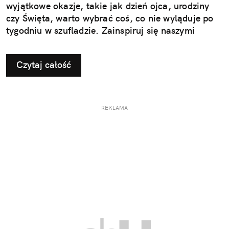
wyjątkowe okazje, takie jak dzień ojca, urodziny
czy Święta, warto wybrać coś, co nie wyląduje po
tygodniu w szufladzie. Zainspiruj się naszymi
pomysłami na użyteczne i przemyślane prezenty dla
taty.
Czytaj całość
REKLAMA