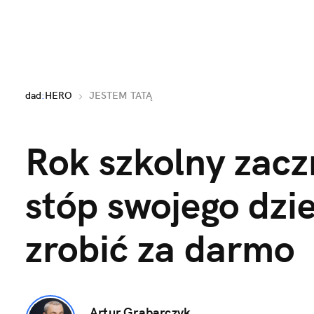
dad
:
HERO
JESTEM TATĄ
Rok szkolny zaczn
stóp swojego dzie
zrobić za darmo
Artur Grabarczyk