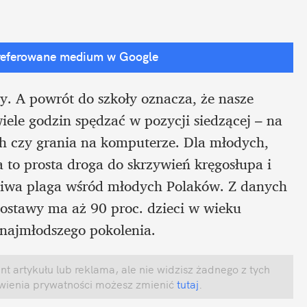
referowane medium w Google
y. A powrót do szkoły oznacza, że nasze 
iele godzin spędzać w pozycji siedzącej ­– na 
 czy grania na komputerze. Dla młodych, 
 to prosta droga do skrzywień kręgosłupa i 
ziwa plaga wśród młodych Polaków. Z danych 
ostawy ma aż 90 proc. dzieci w wieku 
e najmłodszego pokolenia.
 artykułu lub reklama, ale nie widzisz żadnego z tych 
awienia prywatności możesz zmienić
 tutaj
.