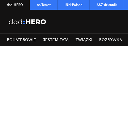
dad
:
HERO
na
:
Temat
INN
:
Poland
ASZ
:
dziennik
BOHATEROWIE
JESTEM TATĄ
ZWIĄZKI
ROZRYWKA