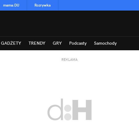
mama
:
DU
Rozrywka
GADŻETY
TRENDY
GRY
Podcasty
Samochody
REKLAMA