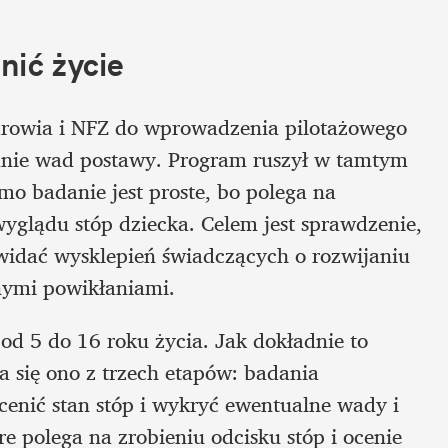
nić życie
drowia i NFZ do wprowadzenia pilotażowego 
ie wad postawy. Program ruszył w tamtym 
amo badanie jest proste, bo polega na 
yglądu stóp dziecka. Celem jest sprawdzenie, 
 widać wysklepień świadczących o rozwijaniu 
nymi powikłaniami. 
d 5 do 16 roku życia. Jak dokładnie to 
 się ono z trzech etapów: badania 
cenić stan stóp i wykryć ewentualne wady i 
 polega na zrobieniu odcisku stóp i ocenie 