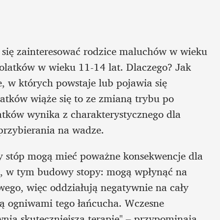
ię zainteresować rodzice maluchów w wieku 
olatków w wieku 11-14 lat. Dlaczego? Jak 
, w których powstaje lub pojawia się 
atków wiąże się to ze zmianą trybu po 
latków wynika z charakterystycznego dla 
przybierania na wadze.
y stóp mogą mieć poważne konsekwencje dla 
, w tym budowy stopy: mogą wpłynąć na 
ego, więc oddziałują negatywnie na cały 
są ogniwami tego łańcucha. Wczesne 
ia skuteczniejszą terapię" – przypominają 