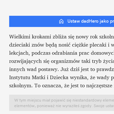
Ustaw dadHero jako p
Wielkimi krokami zbliża się nowy rok szkoln
dzieciaki znów będą nosić ciężkie plecaki i w
lekcjach, podczas odrabiania prac domowych
rozwijających się organizmów taki tryb życia
innych wad postawy. Już dziś jest to prawd
Instytutu Matki i Dziecka wynika, że wady p
szkolnym. To oznacza, że jest to najczęstsz
W tym miejscu miał pojawić się niestandardowy element
elementów, ponieważ nie wyraziłeś zgody. Swoje ust