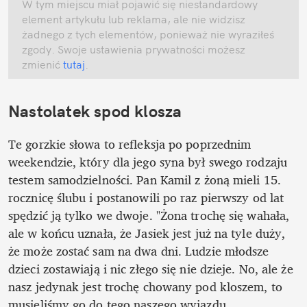
W tym miejscu miał pojawić się niestandardowy 
element artykułu lub reklama, ale nie widzisz 
żadnego z tych elementów, ponieważ nie wyraziłeś 
zgody. Swoje ustawienia prywatności możesz 
zmienić
 tutaj
.
Nastolatek spod klosza
Te gorzkie słowa to refleksja po poprzednim 
weekendzie, który dla jego syna był swego rodzaju 
testem samodzielności. Pan Kamil z żoną mieli 15. 
rocznicę ślubu i postanowili po raz pierwszy od lat 
spędzić ją tylko we dwoje. "Żona trochę się wahała, 
ale w końcu uznała, że Jasiek jest już na tyle duży, 
że może zostać sam na dwa dni. Ludzie młodsze 
dzieci zostawiają i nic złego się nie dzieje. No, ale że 
nasz jedynak jest trochę chowany pod kloszem, to 
musieliśmy go do tego naszego wyjazdu 