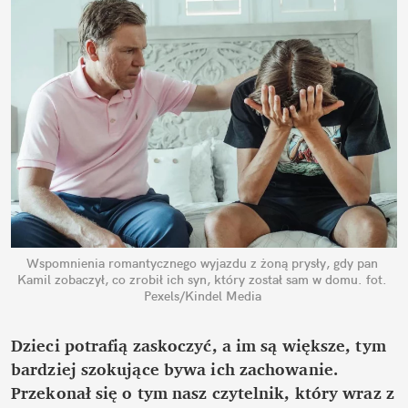
Wspomnienia romantycznego wyjazdu z żoną prysły, gdy pan 
Kamil zobaczył, co zrobił ich syn, który został sam w domu.
fot. 
Pexels/Kindel Media
Dzieci potrafią zaskoczyć, a im są większe, tym 
bardziej szokujące bywa ich zachowanie. 
Przekonał się o tym nasz czytelnik, który wraz z 