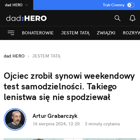
dad
:
HERO
Tryb Ciemny
na
:
Temat
INN
:
Poland
BOHATEROWIE
JESTEM TATĄ
ZWIĄZKI
ROZRY
ASZ
:
dziennik
mama
:
DU
dad
:
HERO
JESTEM TATĄ
Rozrywka
Ojciec zrobił synowi weekendowy 
test samodzielności. Takiego 
lenistwa się nie spodziewał
Artur Grabarczyk
16 sierpnia 2024, 12:20
·
3 minuty
 czytania