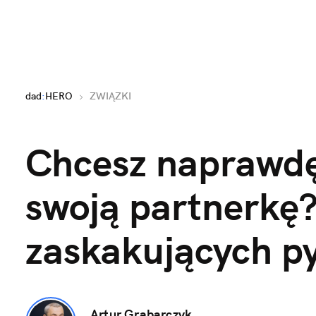
dad
:
HERO
ZWIĄZKI
Chcesz naprawdę
swoją partnerkę? 
zaskakujących p
Artur Grabarczyk