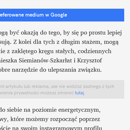
referowane medium w Google
 być okazją do tego, by się po prostu lepiej 
ują. Z kolei dla tych z długim stażem, mogą 
e z zaklętego kręgu stałych, codziennych 
eszka Siemianów-Szkarłat i Krzysztof 
dobre narzędzie do ulepszania związku. 
 artykułu lub reklama, ale nie widzisz żadnego z tych 
awienia prywatności możesz zmienić
 tutaj
.
do siebie na poziomie energetycznym, 
y, które możemy rozpocząć poprzez 
ście na swoim instagramowym profilu 