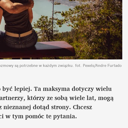
 rozmowy są potrzebne w każdym związku.
fot. Pexels/Andre Furtado
o być lepiej. Ta maksyma dotyczy wielu 
rtnerzy, którzy ze sobą wiele lat, mogą 
 nieznanej dotąd strony. Chcesz 
ci w tym pomóc te pytania.