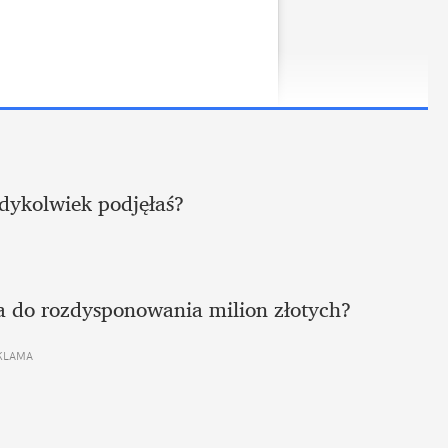
edykolwiek podjęłaś?
ła do rozdysponowania milion złotych?
KLAMA 