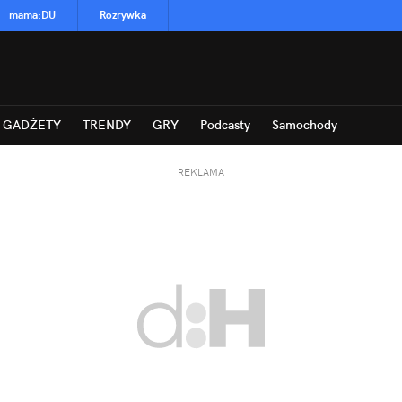
mama
:
DU
Rozrywka
GADŻETY
TRENDY
GRY
Podcasty
Samochody
REKLAMA