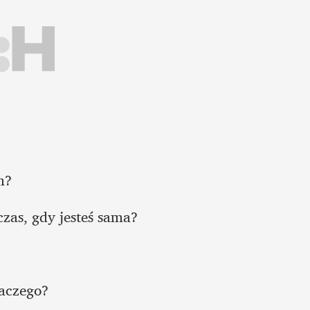
m?
czas, gdy jesteś sama?
laczego?