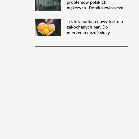
problemów polskich
mężczyzn. Dotyka zwłaszcza
tych w związkach
TikTok podbija nowy test dla
zakochanych par. Do
mierzenia uczuć służy…
pomarańcza