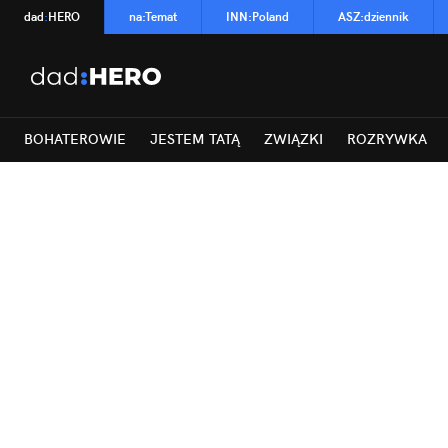
dad
:
HERO
na
:
Temat
INN
:
Poland
ASZ
:
dziennik
BOHATEROWIE
JESTEM TATĄ
ZWIĄZKI
ROZRYWKA