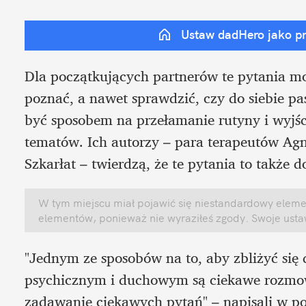
Ustaw dadHero jako p
Dla początkujących partnerów te pytania mogą
poznać, a nawet sprawdzić, czy do siebie pas
być sposobem na przełamanie rutyny i wyjści
tematów. Ich autorzy – para terapeutów Agni
Szkarłat – twierdzą, że te pytania to także 
W tym miejscu miał pojawić się niestandardowy element
elementów, ponieważ nie wyraziłeś zgody. Swoje ust
"Jednym ze sposobów na to, aby zbliżyć się 
psychicznym i duchowym są ciekawe rozmow
zadawanie ciekawych pytań" – napisali w po