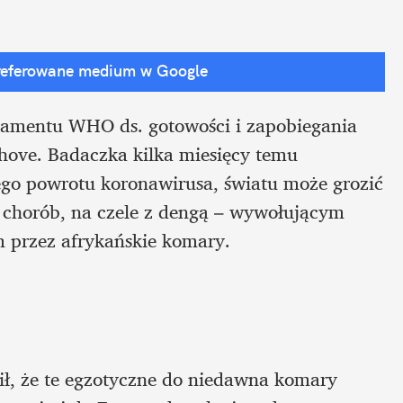
referowane medium w Google
tamentu WHO ds. gotowości i zapobiegania 
ove. Badaczka kilka miesięcy temu 
ego powrotu koronawirusa, światu może grozić 
 chorób, na czele z dengą – wywołującym 
 przez afrykańskie komary.
wił, że te egzotyczne do niedawna komary 