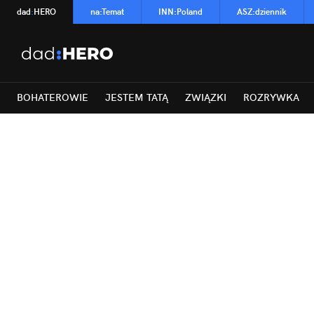
dad
:
HERO
na
:
Temat
INN
:
Poland
ASZ
:
dziennik
BOHATEROWIE
JESTEM TATĄ
ZWIĄZKI
ROZRYWKA