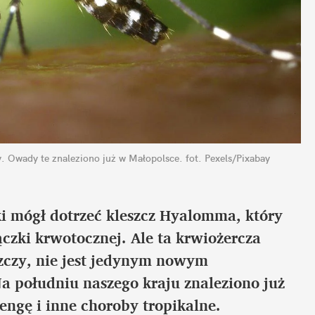
y. Owady te znaleziono już w Małopolsce.
fot. Pexels/Pixabay
ki mógł dotrzeć kleszcz Hyalomma, który 
czki krwotocznej. Ale ta krwiożercza 
zczy, nie jest jedynym nowym 
 południu naszego kraju znaleziono już 
ngę i inne choroby tropikalne.