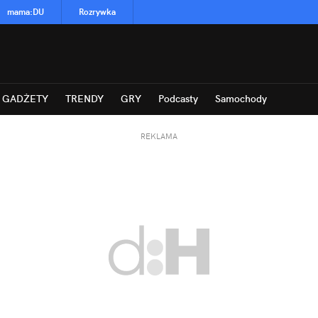
mama
:
DU
Rozrywka
GADŻETY
TRENDY
GRY
Podcasty
Samochody
REKLAMA