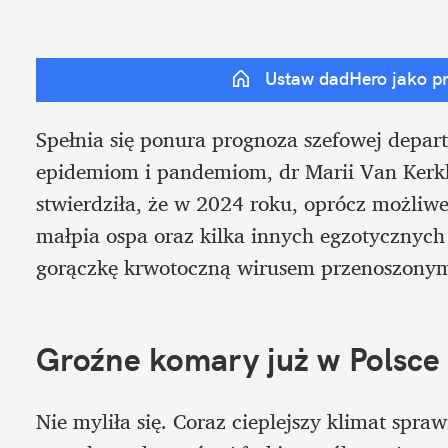
Ustaw dadHero jako p
Spełnia się ponura prognoza szefowej depar
epidemiom i pandemiom, dr Marii Van Kerkh
stwierdziła, że w 2024 roku, oprócz możliw
małpia ospa oraz kilka innych egzotycznych
gorączkę krwotoczną wirusem przenoszonym
Groźne komary już w Polsce
Nie myliła się. Coraz cieplejszy klimat spra