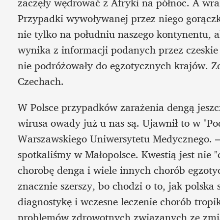
zaczęły wędrować z Afryki na północ. A wraz
Przypadki wywoływanej przez niego gorączki 
nie tylko na południu naszego kontynentu, a
wynika z informacji podanych przez czeskie 
nie podróżowały do egzotycznych krajów. Zo
Czechach.  
W Polsce przypadków zarażenia dengą jeszcz
wirusa owady już u nas są. Ujawnił to w "Pod
Warszawskiego Uniwersytetu Medycznego. –
spotkaliśmy w Małopolsce. Kwestią jest nie "
chorobę denga i wiele innych chorób egzoty
znacznie szerszy, bo chodzi o to, jak polska
diagnostykę i wczesne leczenie chorób tropi
problemów zdrowotnych związanych ze zmia