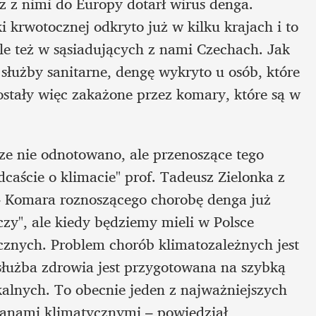
 z nimi do Europy dotarł wirus denga. 
krwotocznej odkryto już w kilku krajach i to 
le też w sąsiadujących z nami Czechach. Jak 
służby sanitarne, dengę wykryto u osób, które 
stały więc zakażone przez komary, które są w 
e nie odnotowano, ale przenoszące tego 
caście o klimacie" prof. Tadeusz Zielonka z 
 Komara roznoszącego chorobę denga już 
czy", ale kiedy będziemy mieli w Polsce 
cznych. Problem chorób klimatozależnych jest 
 służba zdrowia jest przygotowana na szybką 
kalnych. To obecnie jeden z najważniejszych 
nami klimatycznymi – powiedział 