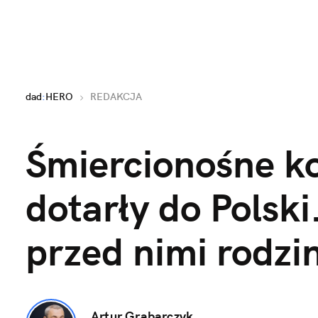
dad
:
HERO
REDAKCJA
Śmiercionośne ko
dotarły do Polski
przed nimi rodzi
Artur Grabarczyk