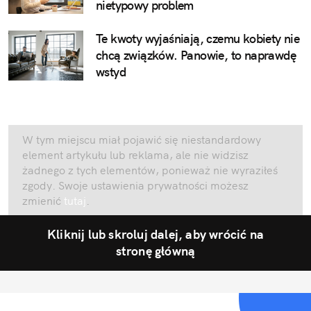
nietypowy problem
Te kwoty wyjaśniają, czemu kobiety nie
chcą związków. Panowie, to naprawdę
wstyd
W tym miejscu miał pojawić się niestandardowy
element artykułu lub reklama, ale nie widzisz
żadnego z tych elementów, ponieważ nie wyraziłeś
zgody. Swoje ustawienia prywatności możesz
zmienić
tutaj
.
Kliknij lub skroluj dalej, aby wrócić na
stronę główną