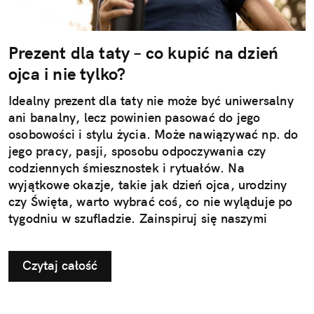
Prezent dla taty – co kupić na dzień
ojca i nie tylko?
Idealny prezent dla taty nie może być uniwersalny
ani banalny, lecz powinien pasować do jego
osobowości i stylu życia. Może nawiązywać np. do
jego pracy, pasji, sposobu odpoczywania czy
codziennych śmiesznostek i rytuałów. Na
wyjątkowe okazje, takie jak dzień ojca, urodziny
czy Święta, warto wybrać coś, co nie wyląduje po
tygodniu w szufladzie. Zainspiruj się naszymi
pomysłami na użyteczne i przemyślane prezenty dla
taty.
Czytaj całość