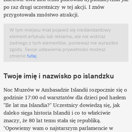
po raz drugi uczestniczy w tej akcji. I znów 
przygotowała mnóstwo atrakcji.
W tym miejscu miał pojawić się niestandardowy 
element artykułu lub reklama, ale nie widzisz 
żadnego z tych elementów, ponieważ nie wyraziłeś 
zgody. Swoje ustawienia prywatności możesz 
zmienić
 tutaj
.
Twoje imię i nazwisko po islandzku
Noc Muzeów w Ambasadzie Islandii rozpocznie się o 
godzinie 17:00 od warsztatów dla dzieci pod hasłem 
"Ile lat ma Islandia?" Uczestnicy dowiedzą się, jak 
daleko sięga historia Islandii i co to właściwie 
znaczy, że 80 lat temu stała się republiką. 
"Opowiemy wam o najstarszym parlamencie w 