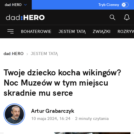
dad
:
HERO
Tryb Ciemny
na
:
Temat
INN
:
Poland
BOHATEROWIE
JESTEM TATĄ
ZWIĄZKI
ROZRY
ASZ
:
dziennik
mama
:
DU
dad
:
HERO
JESTEM TATĄ
Rozrywka
Twoje dziecko kocha wikingów? 
Noc Muzeów w tym miejscu 
skradnie mu serce
Artur Grabarczyk
10 maja 2024, 16:24
·
2 minuty
 czytania