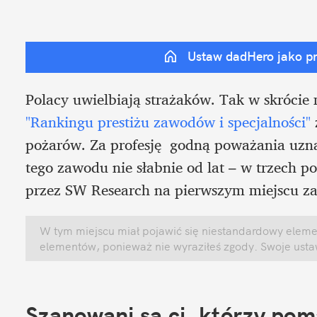
Ustaw dadHero jako p
"Rankingu prestiżu zawodów i specjalności"
 
pożarów. Za profesję  godną poważania uznał
tego zawodu nie słabnie od lat – w trzech 
przez SW Research na pierwszym miejscu za
W tym miejscu miał pojawić się niestandardowy element
elementów, ponieważ nie wyraziłeś zgody. Swoje ust
Szanowani są ci, którzy pom