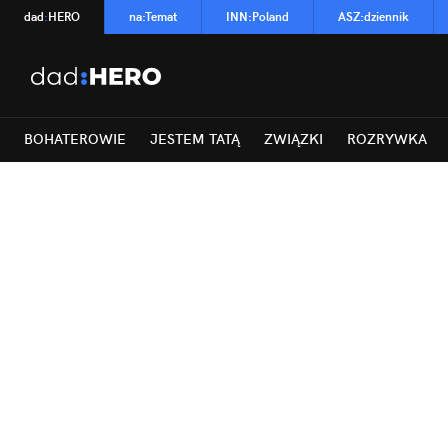
dad
:
HERO
na
:
Temat
INN
:
Poland
ASZ
:
dziennik
BOHATEROWIE
JESTEM TATĄ
ZWIĄZKI
ROZRYWKA