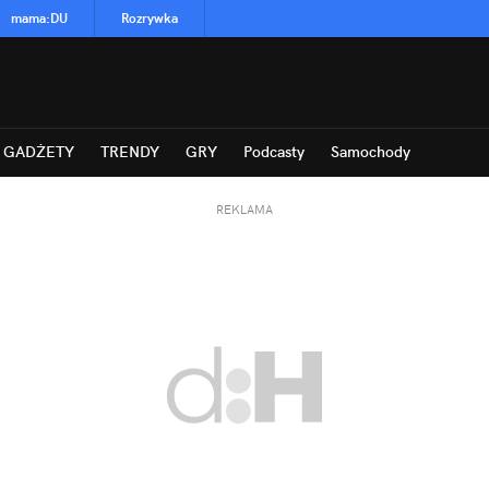
mama
:
DU
Rozrywka
GADŻETY
TRENDY
GRY
Podcasty
Samochody
REKLAMA