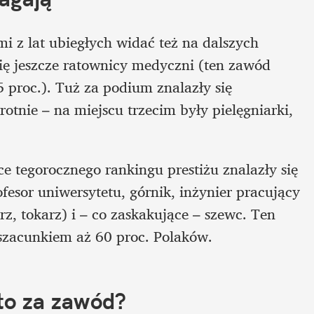
 z lat ubiegłych widać też na dalszych 
ię jeszcze ratownicy medyczni (ten zawód 
 proc.). Tuż za podium znalazły się 
otnie – na miejscu trzecim były pielęgniarki, 
e tegorocznego rankingu prestiżu znalazły się 
esor uniwersytetu, górnik, inżynier pracujący 
, tokarz) i – co zaskakujące – szewc. Ten 
 szacunkiem aż 60 proc. Polaków.
to za zawód?