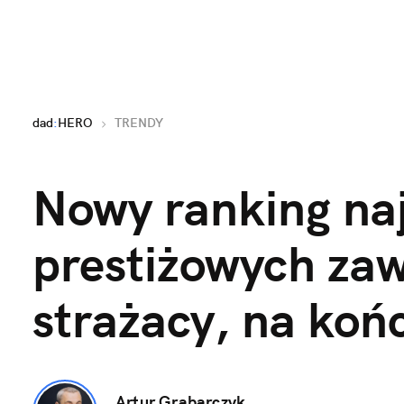
dad
:
HERO
TRENDY
Nowy ranking naj
prestiżowych zaw
strażacy, na koń
Artur Grabarczyk