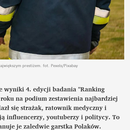
największym prestiżem.
fot. Pexels/Pixabay
 wyniki 4. edycji badania "Ranking 
 roku na podium zestawienia najbardziej 
zł się strażak, ratownik medyczny i 
influencerzy, youtuberzy i politycy. To 
nuje je zaledwie garstka Polaków.