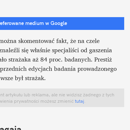
referowane medium w Google
Polacy uwielbiają strażaków. Tak w skrócie można skomentować fakt, że na czele 
znaleźli się właśnie specjaliści od gaszenia 
o strażaka aż 84 proc. badanych. Prestiż 
poprzednich edycjach badania prowadzonego 
wsze był strażak.
 artykułu lub reklama, ale nie widzisz żadnego z tych 
awienia prywatności możesz zmienić
 tutaj
.
agają