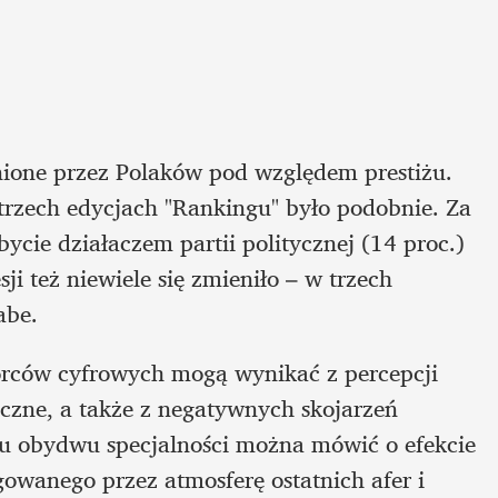
enione przez Polaków pod względem prestiżu. 
 trzech edycjach "Rankingu" było podobnie. Za 
ycie działaczem partii politycznej (14 proc.) 
i też niewiele się zmieniło – w trzech 
abe.
órców cyfrowych mogą wynikać z percepcji 
zne, a także z negatywnych skojarzeń 
u obydwu specjalności można mówić o efekcie 
owanego przez atmosferę ostatnich afer i 