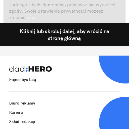
żadnego z tych elementów, ponieważ nie wyraziłeś
zgody. Swoje ustawienia prywatności możesz
zmienić
tutaj
.
Kliknij lub skroluj dalej, aby wrócić na
stronę główną
Fajnie być tatą
Biuro reklamy
Kariera
Skład redakcji