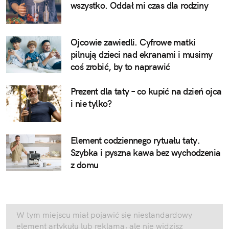
wszystko. Oddał mi czas dla rodziny
Ojcowie zawiedli. Cyfrowe matki
pilnują dzieci nad ekranami i musimy
coś zrobić, by to naprawić
Prezent dla taty – co kupić na dzień ojca
i nie tylko?
Element codziennego rytuału taty.
Szybka i pyszna kawa bez wychodzenia
z domu
W tym miejscu miał pojawić się niestandardowy
element artykułu lub reklama, ale nie widzisz