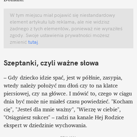
W tym miejscu miał pojawić się niestandardowy 
element artykułu lub reklama, ale nie widzisz 
żadnego z tych elementów, ponieważ nie wyraziłeś 
zgody. Swoje ustawienia prywatności możesz 
zmienić
 tutaj
.
Szeptanki, czyli ważne słowa
– Gdy dziecko idzie spać, jest w półśnie, zasypia, 
wtedy należy położyć mu dłoń czy to na klatce 
piersiowej, czy na główce. I mówić to, czego w ciągu 
dnia być może nie miałeś czasu powiedzieć. "Kocham 
cię", "Jesteś dla mnie ważny", "Wierzę w ciebie", 
"Osiągniesz sukces" – radzi na kanale Hej Rodzice 
ekspert w dziedzinie wychowania.