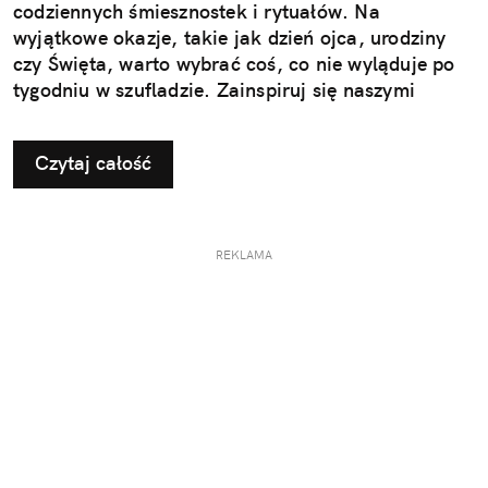
codziennych śmiesznostek i rytuałów. Na
wyjątkowe okazje, takie jak dzień ojca, urodziny
czy Święta, warto wybrać coś, co nie wyląduje po
tygodniu w szufladzie. Zainspiruj się naszymi
pomysłami na użyteczne i przemyślane prezenty dla
taty.
Czytaj całość
REKLAMA