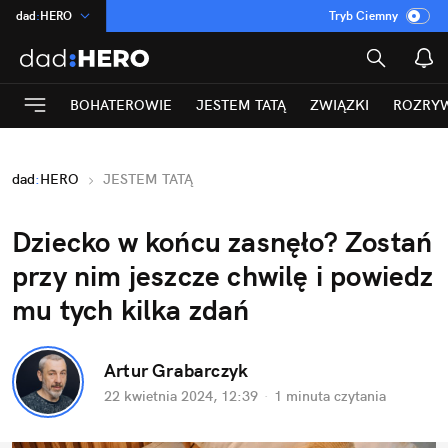
dad
:
HERO
Tryb Ciemny
na
:
Temat
INN
:
Poland
BOHATEROWIE
JESTEM TATĄ
ZWIĄZKI
ROZRY
ASZ
:
dziennik
mama
:
DU
dad
:
HERO
JESTEM TATĄ
Rozrywka
Dziecko w końcu zasnęło? Zostań 
przy nim jeszcze chwilę i powiedz 
mu tych kilka zdań
Artur Grabarczyk
22 kwietnia 2024, 12:39
·
1 minuta
 czytania