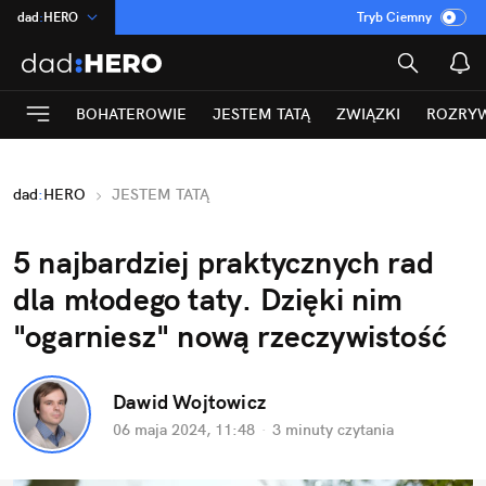
dad
:
HERO
Tryb Ciemny
na
:
Temat
INN
:
Poland
BOHATEROWIE
JESTEM TATĄ
ZWIĄZKI
ROZRY
ASZ
:
dziennik
mama
:
DU
dad
:
HERO
JESTEM TATĄ
Rozrywka
5 najbardziej praktycznych rad 
dla młodego taty. Dzięki nim 
"ogarniesz" nową rzeczywistość
Dawid Wojtowicz
06 maja 2024, 11:48
·
3 minuty
 czytania