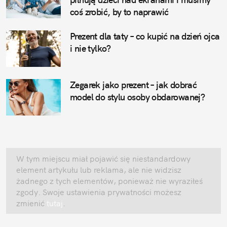
coś zrobić, by to naprawić
Prezent dla taty – co kupić na dzień ojca
i nie tylko?
Zegarek jako prezent – jak dobrać
model do stylu osoby obdarowanej?
W tym miejscu miał pojawić się niestandardowy
element artykułu lub reklama, ale nie widzisz
żadnego z tych elementów, ponieważ nie wyraziłeś
zgody. Swoje ustawienia prywatności możesz
zmienić
tutaj
.