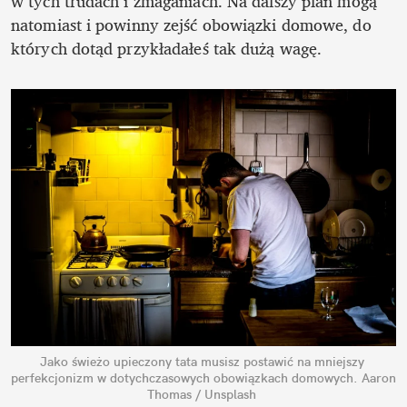
w tych trudach i zmaganiach. Na dalszy plan mogą 
natomiast i powinny zejść obowiązki domowe, do 
których dotąd przykładałeś tak dużą wagę.
Jako świeżo upieczony tata musisz postawić na mniejszy 
perfekcjonizm w dotychczasowych obowiązkach domowych.
Aaron 
Thomas / Unsplash