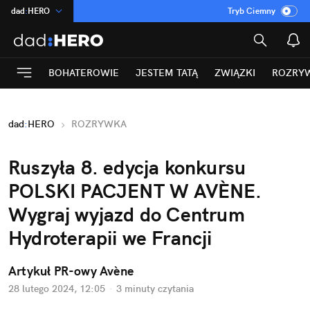
dad
:
HERO
Tryb Ciemny
na
:
Temat
INN
:
Poland
BOHATEROWIE
JESTEM TATĄ
ZWIĄZKI
ROZRY
ASZ
:
dziennik
mama
:
DU
dad
:
HERO
ROZRYWKA
Rozrywka
Ruszyła 8. edycja konkursu 
POLSKI PACJENT W AVÈNE. 
Wygraj wyjazd do Centrum 
Hydroterapii we Francji
Artykuł PR-owy Avène
28 lutego 2024, 12:05
·
3 minuty
 czytania