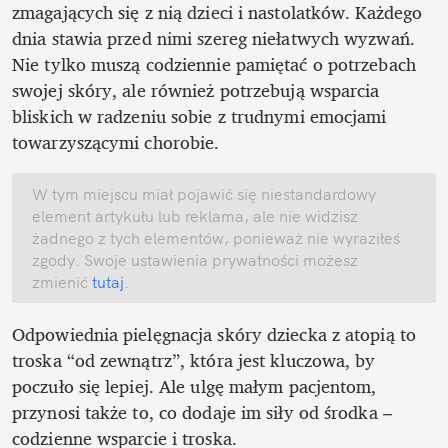
zmagających się z nią dzieci i nastolatków. Każdego 
dnia stawia przed nimi szereg niełatwych wyzwań. 
Nie tylko muszą codziennie pamiętać o potrzebach 
swojej skóry, ale również potrzebują wsparcia 
bliskich w radzeniu sobie z trudnymi emocjami 
towarzyszącymi chorobie. 
W tym miejscu miał pojawić się niestandardowy 
element artykułu lub reklama, ale nie widzisz 
żadnego z tych elementów, ponieważ nie wyraziłeś 
zgody. Swoje ustawienia prywatności możesz 
zmienić
 tutaj
.
Odpowiednia pielęgnacja skóry dziecka z atopią to 
troska “od zewnątrz”, która jest kluczowa, by 
poczuło się lepiej. Ale ulgę małym pacjentom, 
przynosi także to, co dodaje im siły od środka – 
codzienne wsparcie i troska.