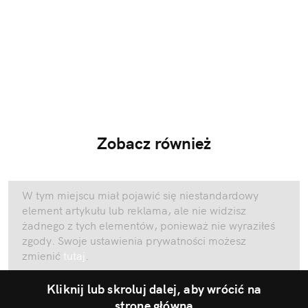
Zobacz również
W tym miejscu miał pojawić się niestandardowy
element artykułu lub reklama, ale nie widzisz
żadnego z tych elementów, ponieważ nie wyraziłeś
zgody. Swoje ustawienia prywatności możesz
zmienić
tutaj
.
Kliknij lub skroluj dalej, aby wrócić na
stronę główną