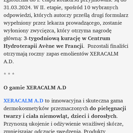
31.03.2024. W II. etapie, spośród 10 wybranych 
odpowiedzi, których autorzy prześlą drugi formularz 
wypełniony przez lekarza prowadzącego, zostanie 
wyłoniony zwycięzca, który otrzyma nagrodę 
główną: 
3-tygodniową kurację w Centrum 
Hydroterapii Avène we Francji
.  Pozostali finaliści 
otrzymają roczny zapas emolientów XERACALM 
A.D.
* * *
O gamie XERACALM A.D
XERACALM A.D
 to innowacyjna i skuteczna gama 
dermokosmetyków przeznaczonych 
do pielęgnacji 
twarzy i ciała niemowląt, dzieci i dorosłych
. 
Przynoszą ukojenie i odżywienie wrażliwej skórze, 
zmniejszając odczucie swędzenia. Produkty 