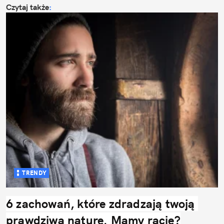
Czytaj także
:
TRENDY
6 zachowań, które zdradzają twoją 
prawdziwą naturę. Mamy rację?