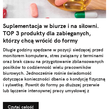
Suplementacja w biurze i na siłowni.
TOP 3 produkty dla zabieganych,
którzy chcą wrócić do formy
Długie godziny spędzane w pozycji siedzącej przed
monitorem komputera, stres związany z terminami
oraz brak czasu na przygotowanie zbilansowanych
posiłków to codzienność wielu pracowników
biurowych. Jednocześnie rośnie świadomość
dotycząca konieczności dbania o kondycję fizyczną
i sylwetkę. Powrót do formy po dłuższej przerwie
lub łączenie intensywnej pracy umysłowej z
treningami wymaga jednak strategicznego
podejścia. Kluczem do sukcesu jest nie tylko
Czytaj całość
odpowiedni plan treningowy, ale także właściwe