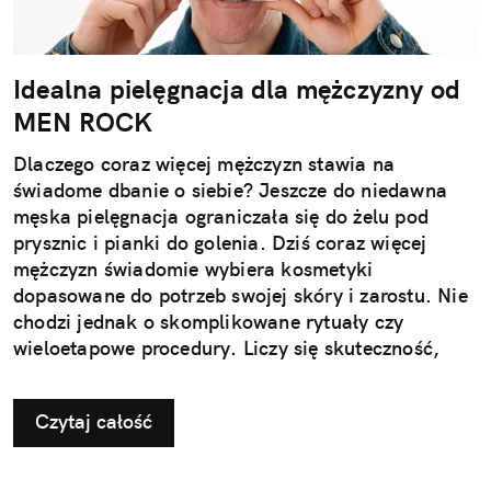
Idealna pielęgnacja dla mężczyzny od
MEN ROCK
Dlaczego coraz więcej mężczyzn stawia na
świadome dbanie o siebie? Jeszcze do niedawna
męska pielęgnacja ograniczała się do żelu pod
prysznic i pianki do golenia. Dziś coraz więcej
mężczyzn świadomie wybiera kosmetyki
dopasowane do potrzeb swojej skóry i zarostu. Nie
chodzi jednak o skomplikowane rytuały czy
wieloetapowe procedury. Liczy się skuteczność,
wygoda i produkty, które naprawdę działają.
Nowoczesna pielęgnacja przestała być dodatkiem –
Czytaj całość
stała się elementem codziennego dbania o siebie,
tak naturalnym jak aktywność fizyczna czy zdrowa
dieta. To właśnie na tę potrzebę odpowiada marka