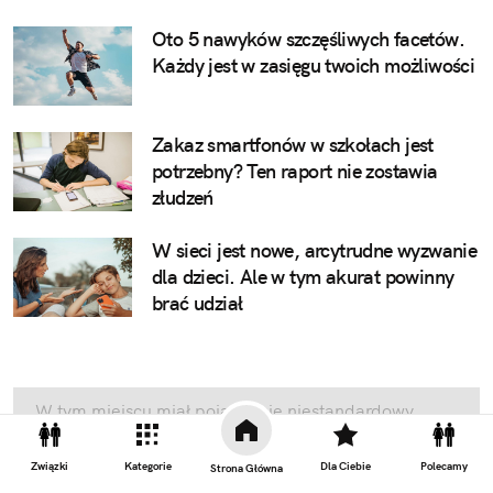
Oto 5 nawyków szczęśliwych facetów.
Każdy jest w zasięgu twoich możliwości
Zakaz smartfonów w szkołach jest
potrzebny? Ten raport nie zostawia
złudzeń
W sieci jest nowe, arcytrudne wyzwanie
dla dzieci. Ale w tym akurat powinny
brać udział
W tym miejscu miał pojawić się niestandardowy
element artykułu lub reklama, ale nie widzisz
żadnego z tych elementów, ponieważ nie wyraziłeś
Związki
Kategorie
Dla Ciebie
Polecamy
Strona Główna
zgody. Swoje ustawienia prywatności możesz