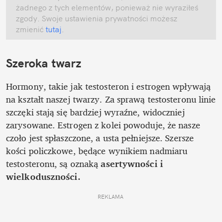
żadnego z tych elementów, ponieważ nie wyraziłeś 
zgody. Swoje ustawienia prywatności możesz 
zmienić
 tutaj
.
Szeroka twarz
Hormony, takie jak testosteron i estrogen wpływają 
na kształt naszej twarzy. Za sprawą testosteronu linie 
szczęki stają się bardziej wyraźne, widoczniej 
zarysowane. Estrogen z kolei powoduje, że nasze 
czoło jest spłaszczone, a usta pełniejsze. Szersze 
kości policzkowe, będące wynikiem nadmiaru 
testosteronu, są oznaką 
asertywności i 
wielkoduszności. 
REKLAMA 