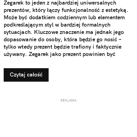
Zegarek to jeden z najbardziej uniwersalnych
prezentów, który łączy funkcjonalność z estetyką.
Może być dodatkiem codziennym lub elementem
podkreślającym styl w bardziej formalnych
sytuacjach. Kluczowe znaczenie ma jednak jego
dopasowanie do osoby, która będzie go nosić –
tylko wtedy prezent będzie trafiony i faktycznie
używany. Zegarek jako prezent powinien być
dopasowany do stylu życia i gustu obdarowanej
osoby. To decyzja, która wpływa na jego późniejsze
Czytaj całość
użytkowanie i odbiór.
REKLAMA