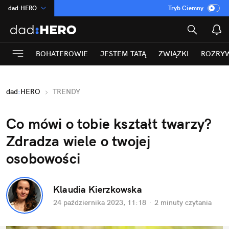
dad
:
HERO
Tryb Ciemny
na
:
Temat
INN
:
Poland
BOHATEROWIE
JESTEM TATĄ
ZWIĄZKI
ROZRY
ASZ
:
dziennik
mama
:
DU
dad
:
HERO
TRENDY
Rozrywka
Co mówi o tobie kształt twarzy? 
Zdradza wiele o twojej 
osobowości
Klaudia Kierzkowska
24 października 2023, 11:18
·
2 minuty
 czytania