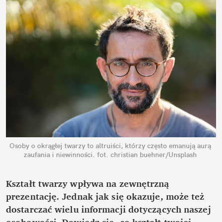
Osoby o okrągłej twarzy to altruiści, którzy często emanują aurą 
zaufania i niewinności.
fot. christian buehner/Unsplash
Kształt twarzy wpływa na zewnętrzną 
prezentację. Jednak jak się okazuje, może też 
dostarczać wielu informacji dotyczących naszej 
osobowości. Dowiedz się, co kształt twojej 