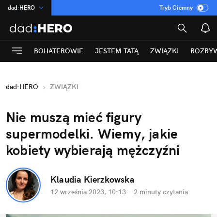
dad
:
HERO
Tryb Ciemny
na
:
Temat
INN
:
Poland
BOHATEROWIE
JESTEM TATĄ
ZWIĄZKI
ROZRY
ASZ
:
dziennik
mama
:
DU
dad
:
HERO
ZWIĄZKI
Rozrywka
Nie muszą mieć figury 
supermodelki. Wiemy, jakie 
kobiety wybierają mężczyźni
Klaudia Kierzkowska
12 września 2023, 10:13
·
2 minuty
 czytania