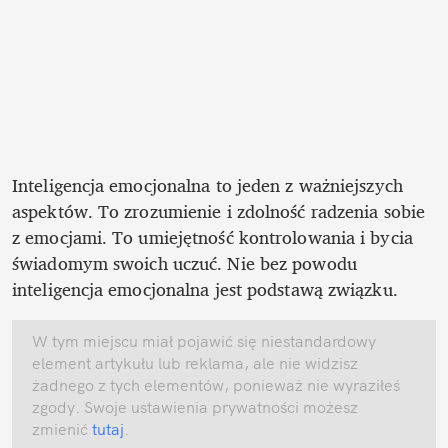
Inteligencja emocjonalna to jeden z ważniejszych 
aspektów. To zrozumienie i zdolność radzenia sobie 
z emocjami. To umiejętność kontrolowania i bycia 
świadomym swoich uczuć. Nie bez powodu 
inteligencja emocjonalna jest podstawą związku. 
W tym miejscu miał pojawić się niestandardowy 
element artykułu lub reklama, ale nie widzisz 
żadnego z tych elementów, ponieważ nie wyraziłeś 
zgody. Swoje ustawienia prywatności możesz 
zmienić
 tutaj
.