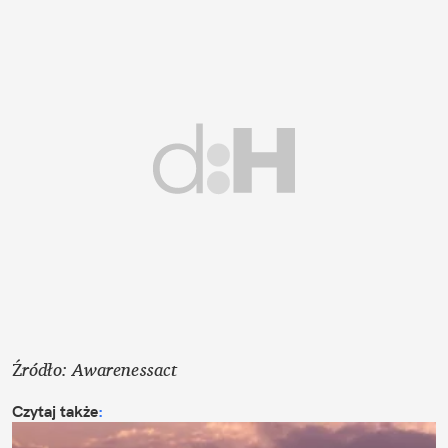
Ź
ródło: Awarenessact
Czytaj także
: