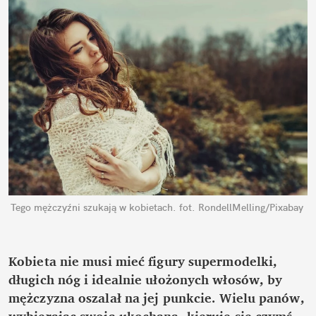
Tego mężczyźni szukają w kobietach.
fot. RondellMelling/Pixabay
Kobieta nie musi mieć figury supermodelki, 
długich nóg i idealnie ułożonych włosów, by 
mężczyzna oszalał na jej punkcie. Wielu panów, 
wybierając swoją ukochaną, kieruje się czymś 