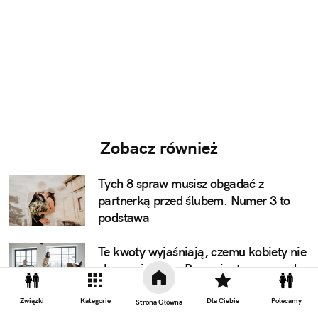
Zobacz również
Tych 8 spraw musisz obgadać z
partnerką przed ślubem. Numer 3 to
podstawa
Te kwoty wyjaśniają, czemu kobiety nie
chcą związków. Panowie, to naprawdę
wstyd
Związki
Kategorie
Dla Ciebie
Polecamy
Strona Główna