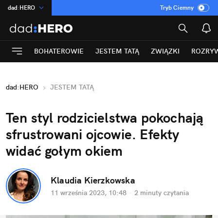
dad
:
HERO
Tryb Ciemny
na
:
Temat
INN
:
Poland
BOHATEROWIE
JESTEM TATĄ
ZWIĄZKI
ROZRY
ASZ
:
dziennik
mama
:
DU
dad
:
HERO
JESTEM TATĄ
Rozrywka
Ten styl rodzicielstwa pokochają 
sfrustrowani ojcowie. Efekty 
widać gołym okiem
Klaudia Kierzkowska
11 września 2023, 10:48
·
2 minuty
 czytania