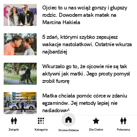
Ojciec to u nas wciąż gorszy i głupszy
rodzic. Dowodem atak matek na
Marcina Hakiela
5 zdań, którymi szybko zepsujesz
wakacje nastolatkowi. Ostatnie wkurza
najbardziej
Wkurzało go to, że ojcowie nie są tak
aktywni jak matki. Jego prosty pomysł
zrobił furorę
Matka chciała pomóc córce w zdaniu
egzaminów. Jej metody lepiej nie
naśladować
5 zachowań, przez które możesz mieć
Związki
Kategorie
Dla Ciebie
Polecamy
Strona Główna
problem na lotnisku. Numer 4 jest