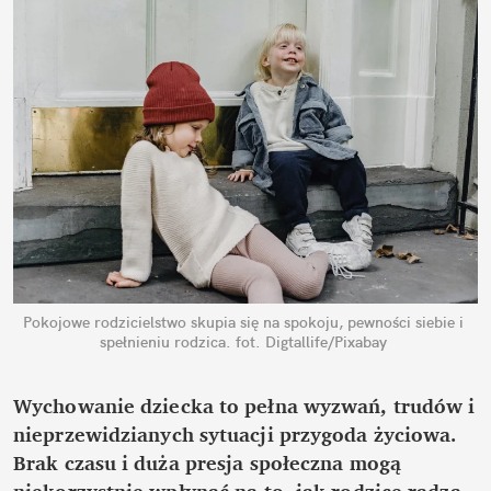
Pokojowe rodzicielstwo skupia się na spokoju, pewności siebie i 
spełnieniu rodzica.
fot. Digtallife/Pixabay
Wychowanie dziecka to pełna wyzwań, trudów i 
nieprzewidzianych sytuacji przygoda życiowa. 
Brak czasu i duża presja społeczna mogą 
niekorzystnie wpłynąć na to, jak rodzice radzą 