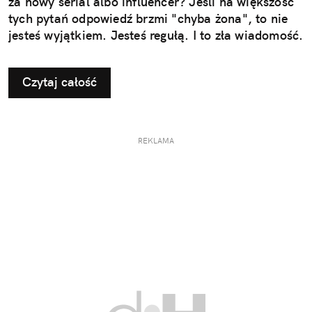
za nowy serial albo influencer? Jeśli na większość
tych pytań odpowiedź brzmi "chyba żona", to nie
jesteś wyjątkiem. Jesteś regułą. I to zła wiadomość.
Czytaj całość
REKLAMA