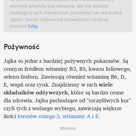
element artykułu lub reklama, ale nie widzisz 
żadnego z tych elementów, ponieważ nie wyraziłeś 
zgody. Swoje ustawienia prywatności możesz 
zmienić
 tutaj
.
Pożywność
Jajka to jedne z bardziej pożywnych pokarmów. Są 
cennym źródłem witaminy B2, B5, kwasu foliowego, 
selenu fosforu. Zawierają również witaminę B6, D, 
E, wapń oraz cynk. Znajdziemy w nich 
wiele 
składników odżywczych
, które są bardzo cenne 
dla zdrowia. Jajka pochodzące od "szczęśliwych kur" 
czyli tych z wolnego wybiegu, zawierają większe 
ilości 
kwasów omega-3, witaminy A i E
.
REKLAMA 