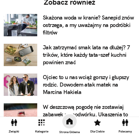
Zobacz również
Skażona woda w kranie? Sanepid znów
ostrzega, a my uważajmy na podróbki
filtrów
Jak zatrzymać smak lata na dłużej? 7
trików, które każdy tata–szef kuchni
powinien znać
Ojciec to u nas wciąż gorszy i głupszy
rodzic. Dowodem atak matek na
Marcina Hakiela
W deszczową pogodę nie zostawiaj
zabawek na podwórku. Ukąszenia to
najmniejszy problem
Związki
Kategorie
Dla Ciebie
Polecamy
Strona Główna
"Ma pan depresję poporodową". Nie