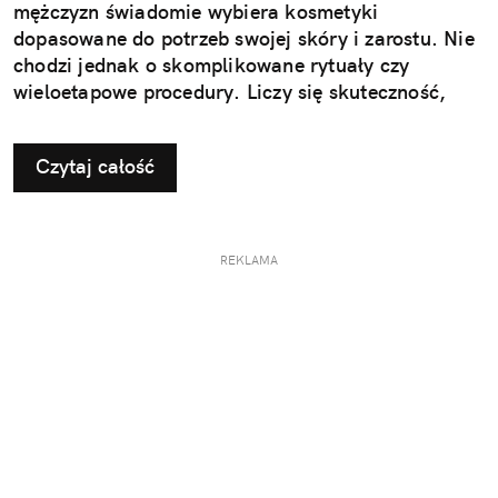
mężczyzn świadomie wybiera kosmetyki
dopasowane do potrzeb swojej skóry i zarostu. Nie
chodzi jednak o skomplikowane rytuały czy
wieloetapowe procedury. Liczy się skuteczność,
wygoda i produkty, które naprawdę działają.
Nowoczesna pielęgnacja przestała być dodatkiem –
Czytaj całość
stała się elementem codziennego dbania o siebie,
tak naturalnym jak aktywność fizyczna czy zdrowa
dieta. To właśnie na tę potrzebę odpowiada marka
MEN ROCK, tworząc kosmetyki, które są proste w
REKLAMA
użyciu, skuteczne i dopasowane do współczesnego
stylu życia.