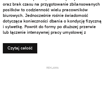
oraz brak czasu na przygotowanie zbilansowanych
posiłków to codzienność wielu pracowników
biurowych. Jednocześnie rośnie świadomość
dotycząca konieczności dbania o kondycję fizyczną
i sylwetkę. Powrót do formy po dłuższej przerwie
lub łączenie intensywnej pracy umysłowej z
treningami wymaga jednak strategicznego
podejścia. Kluczem do sukcesu jest nie tylko
Czytaj całość
odpowiedni plan treningowy, ale także właściwe
odżywienie organizmu.
REKLAMA