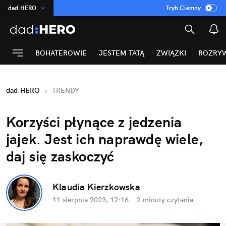
dad
:
HERO
Tryb Ciemny
na
:
Temat
INN
:
Poland
BOHATEROWIE
JESTEM TATĄ
ZWIĄZKI
ROZRY
ASZ
:
dziennik
mama
:
DU
dad
:
HERO
TRENDY
Rozrywka
Korzyści płynące z jedzenia 
jajek. Jest ich naprawdę wiele, 
daj się zaskoczyć
Klaudia Kierzkowska
11 sierpnia 2023, 12:16
·
2 minuty
 czytania