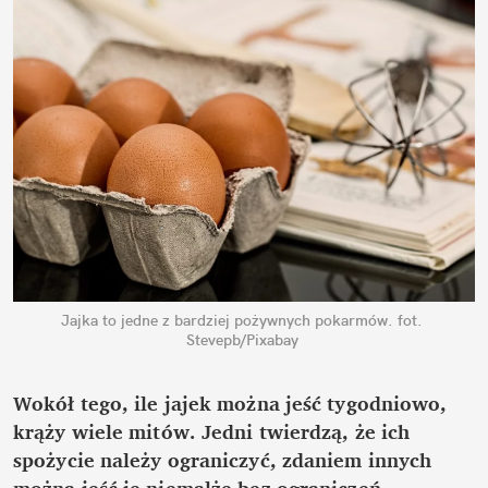
Jajka to jedne z bardziej pożywnych pokarmów.
fot. 
Stevepb/Pixabay
Wokół tego, ile jajek można jeść tygodniowo, 
krąży wiele mitów. Jedni twierdzą, że ich 
spożycie należy ograniczyć, zdaniem innych 
można jeść je niemalże bez ograniczeń – 