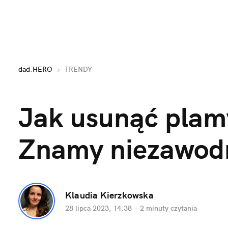
dad
:
HERO
TRENDY
Jak usunąć plam
Znamy niezawod
Klaudia Kierzkowska
28 lipca 2023, 14:38
·
2 minuty
 czytania