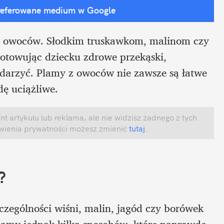
referowane medium w Google
ch owoców. Słodkim truskawkom, malinom czy 
otowując dziecku zdrowe przekąski, 
darzyć. Plamy z owoców nie zawsze są łatwe 
ę uciążliwe. 
 artykułu lub reklama, ale nie widzisz żadnego z tych 
awienia prywatności możesz zmienić
 tutaj
.
?
zególności wiśni, malin, jagód czy borówek 