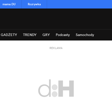
mama
:
DU
Rozrywka
GADŻETY
TRENDY
GRY
Podcasty
Samochody
REKLAMA