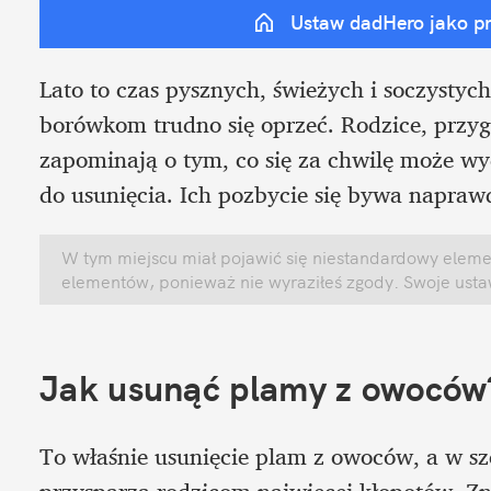
Ustaw dadHero jako p
Lato to czas pysznych, świeżych i soczysty
borówkom trudno się oprzeć. Rodzice, przyg
zapominają o tym, co się za chwilę może wy
do usunięcia. Ich pozbycie się bywa naprawd
W tym miejscu miał pojawić się niestandardowy element
elementów, ponieważ nie wyraziłeś zgody. Swoje ust
Jak usunąć plamy z owoców
To właśnie usunięcie plam z owoców, a w szc