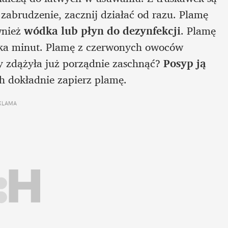
abrudzenie, zacznij działać od razu. Plamę 
wnież 
wódka lub płyn do dezynfekcji
. Plamę 
ka minut. Plamę z czerwonych owoców 
 zdążyła już porządnie zaschnąć? 
Posyp ją 
h dokładnie zapierz plamę. 
KLAMA 