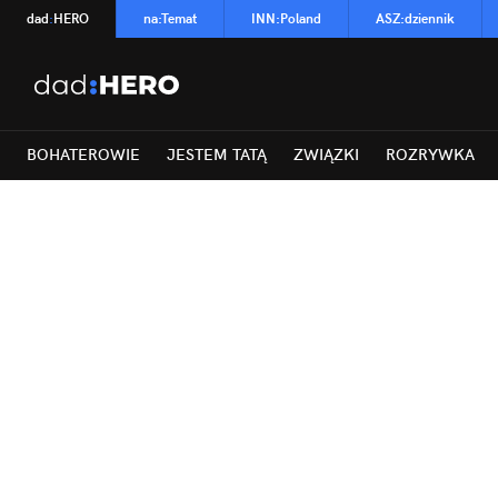
dad
:
HERO
na
:
Temat
INN
:
Poland
ASZ
:
dziennik
BOHATEROWIE
JESTEM TATĄ
ZWIĄZKI
ROZRYWKA