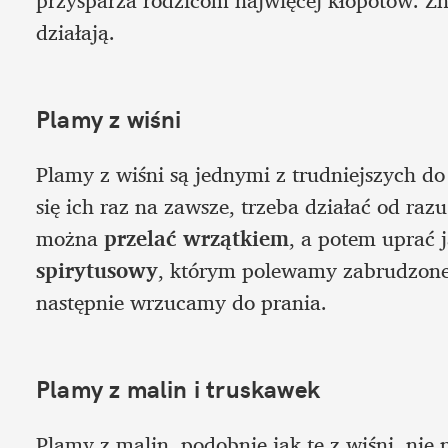
przysparza rodzicom najwięcej kłopotów. Zn
działają.
Plamy z wiśni 
Plamy z wiśni są jednymi z trudniejszych do 
się ich raz na zawsze, trzeba działać od raz
można 
przelać wrzątkiem
, a potem uprać 
spirytusowy
, którym polewamy zabrudzone 
następnie wrzucamy do prania. 
Plamy z malin i truskawek 
Plamy z malin, podobnie jak te z wiśni, nie