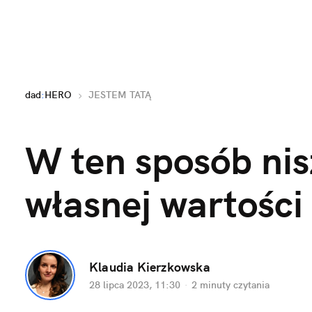
dad
:
HERO
JESTEM TATĄ
W ten sposób nis
własnej wartości
Klaudia Kierzkowska
28 lipca 2023, 11:30
·
2 minuty
 czytania