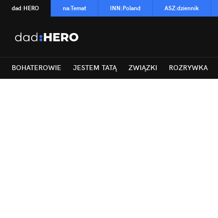
dad
:
HERO
na
:
Temat
INN
:
Poland
ASZ
:
dziennik
BOHATEROWIE
JESTEM TATĄ
ZWIĄZKI
ROZRYWKA