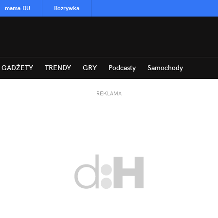
mama
:
DU
Rozrywka
GADŻETY
TRENDY
GRY
Podcasty
Samochody
REKLAMA