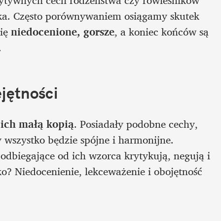
ytywnych cech rodzeństwa czy rówieśników 
cka. Często porównywaniem osiągamy skutek 
ię 
niedocenione, gorsze
, a koniec końców są 
.
jętności
 ich małą kopią
. Posiadały podobne cechy, 
 wszystko będzie spójne i harmonijne. 
odbiegające od ich wzorca krytykują, negują i 
ko? Niedocenienie, lekceważenie i obojętność 