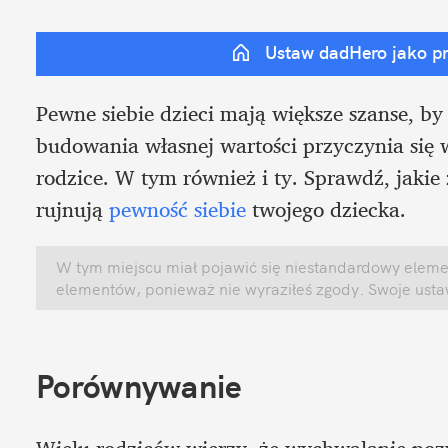
Ustaw dadHero jako p
Pewne siebie dzieci mają większe szanse, by
budowania własnej wartości przyczynia się 
rodzice. W tym również i ty. Sprawdź, jakie
rujnują 
pewność siebie
 twojego dziecka. 
W tym miejscu miał pojawić się niestandardowy element
elementów, ponieważ nie wyraziłeś zgody. Swoje ust
Porównywanie