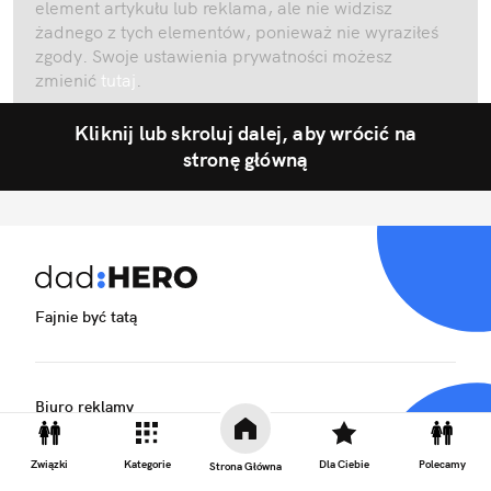
element artykułu lub reklama, ale nie widzisz
żadnego z tych elementów, ponieważ nie wyraziłeś
zgody. Swoje ustawienia prywatności możesz
zmienić
tutaj
.
Kliknij lub skroluj dalej, aby wrócić na
stronę główną
Fajnie być tatą
Biuro reklamy
Kariera
Związki
Kategorie
Dla Ciebie
Polecamy
Strona Główna
Skład redakcji