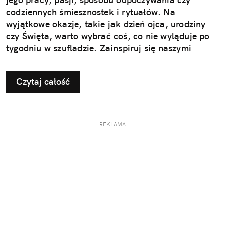
codziennych śmiesznostek i rytuałów. Na
wyjątkowe okazje, takie jak dzień ojca, urodziny
czy Święta, warto wybrać coś, co nie wyląduje po
tygodniu w szufladzie. Zainspiruj się naszymi
pomysłami na użyteczne i przemyślane prezenty dla
taty.
Czytaj całość
REKLAMA