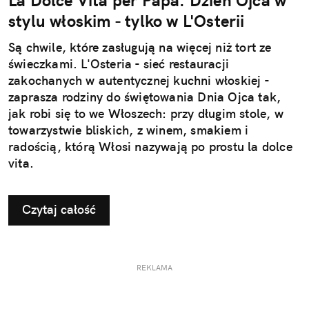
La Dolce Vita per Papà. Dzień Ojca w
stylu włoskim - tylko w L'Osterii
Są chwile, które zasługują na więcej niż tort ze
świeczkami. L'Osteria - sieć restauracji
zakochanych w autentycznej kuchni włoskiej -
zaprasza rodziny do świętowania Dnia Ojca tak,
jak robi się to we Włoszech: przy długim stole, w
towarzystwie bliskich, z winem, smakiem i
radością, którą Włosi nazywają po prostu la dolce
vita.
Czytaj całość
REKLAMA