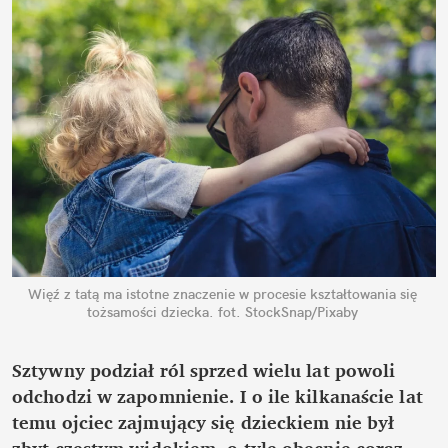
Więź z tatą ma istotne znaczenie w procesie kształtowania się 
tożsamości dziecka.
fot. StockSnap/Pixaby
Sztywny podział ról sprzed wielu lat powoli 
odchodzi w zapomnienie. I o ile kilkanaście lat 
temu ojciec zajmujący się dzieckiem nie był 
zbyt częstym widokiem, o tyle obecnie coraz 