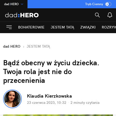
dad
:
HERO
Tryb Ciemny
na
:
Temat
INN
:
Poland
BOHATEROWIE
JESTEM TATĄ
ZWIĄZKI
ROZRY
ASZ
:
dziennik
mama
:
DU
dad
:
HERO
JESTEM TATĄ
Rozrywka
Bądź obecny w życiu dziecka. 
Twoja rola jest nie do 
przecenienia
Klaudia Kierzkowska
23 czerwca 2023, 10:32
·
2 minuty
 czytania