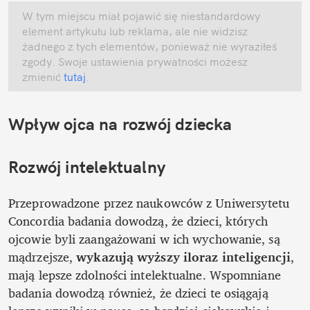
W tym miejscu miał pojawić się niestandardowy 
element artykułu lub reklama, ale nie widzisz 
żadnego z tych elementów, ponieważ nie wyraziłeś 
zgody. Swoje ustawienia prywatności możesz 
zmienić
 tutaj
.
Wpływ ojca na rozwój dziecka
Rozwój intelektualny
Przeprowadzone przez naukowców z Uniwersytetu 
Concordia badania dowodzą, że dzieci, których 
ojcowie byli zaangażowani w ich wychowanie, są 
mądrzejsze, 
wykazują wyższy iloraz inteligencji
, 
mają lepsze zdolności intelektualne. Wspomniane 
badania dowodzą również, że dzieci te osiągają 