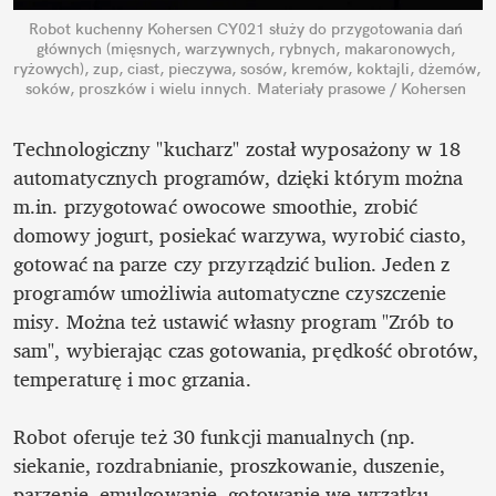
Robot kuchenny Kohersen CY021 służy do przygotowania dań 
głównych (mięsnych, warzywnych, rybnych, makaronowych, 
ryżowych), zup, ciast, pieczywa, sosów, kremów, koktajli, dżemów, 
soków, proszków i wielu innych.
Materiały prasowe / Kohersen
Technologiczny "kucharz" został wyposażony w 18 
automatycznych programów, dzięki którym można 
m.in. przygotować owocowe smoothie, zrobić 
domowy jogurt, posiekać warzywa, wyrobić ciasto, 
gotować na parze czy przyrządzić bulion. Jeden z 
programów umożliwia automatyczne czyszczenie 
misy. Można też ustawić własny program "Zrób to 
sam", wybierając czas gotowania, prędkość obrotów, 
temperaturę i moc grzania.

Robot oferuje też 30 funkcji manualnych (np. 
siekanie, rozdrabnianie, proszkowanie, duszenie, 
parzenie, emulgowanie, gotowanie we wrzątku, 