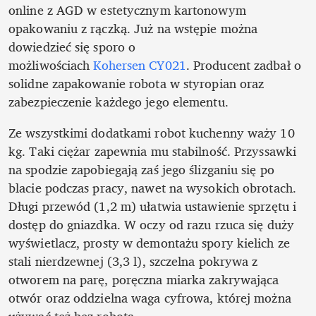
online z AGD w estetycznym kartonowym 
opakowaniu z rączką. Już na wstępie można 
dowiedzieć się sporo o 
możliwościach 
Kohersen CY021
. Producent zadbał o 
solidne zapakowanie robota w styropian oraz 
zabezpieczenie każdego jego elementu.
Ze wszystkimi dodatkami robot kuchenny waży 10 
kg. Taki ciężar zapewnia mu stabilność. Przyssawki 
na spodzie zapobiegają zaś jego ślizganiu się po 
blacie podczas pracy, nawet na wysokich obrotach. 
Długi przewód (1,2 m) ułatwia ustawienie sprzętu i 
dostęp do gniazdka. W oczy od razu rzuca się duży 
wyświetlacz, prosty w demontażu spory kielich ze 
stali nierdzewnej (3,3 l), szczelna pokrywa z 
otworem na parę, poręczna miarka zakrywająca 
otwór oraz oddzielna waga cyfrowa, której można 
używać też bez robota.