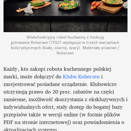
Wielofunkcyjny robot kuchenny z funkcją 
gotowania Kohersen CY021 występuje w trzech wariantach 
kolorystycznych (biały, czarny, szary).
Materiały prasowe / 
Kohersen
Każdy, kto zakupi robota kuchennego polskiej 
marki, może dołączyć do 
Klubu Kohersen
 i 
zarejestrować posiadane urządzenie. Klubowicze 
otrzymują prawo do 20 proc. rabatów na części 
zamienne, możliwość skorzystania z ekskluzywnych i 
indywidualnych ofert, stały dostęp do bogatej bazy 
przepisów także w wersji online (w formie plików 
PDF na stronie internetowej) oraz powiadomienia o 
aktualizacjach systemu.