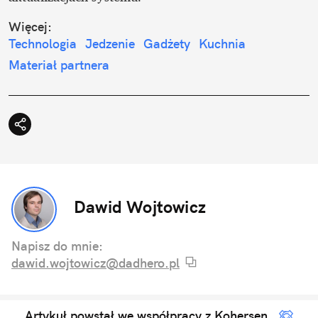
Więcej:
Technologia
Jedzenie
Gadżety
Kuchnia
Materiał partnera
Dawid Wojtowicz
Napisz do mnie:
dawid.wojtowicz@dadhero.pl
Artykuł powstał we współpracy z Kohersen