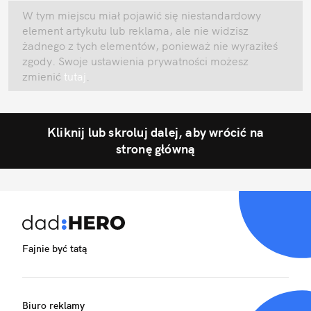
W tym miejscu miał pojawić się niestandardowy
element artykułu lub reklama, ale nie widzisz
żadnego z tych elementów, ponieważ nie wyraziłeś
zgody. Swoje ustawienia prywatności możesz
zmienić
tutaj
.
Kliknij lub skroluj dalej, aby wrócić na
stronę główną
Fajnie być tatą
Biuro reklamy