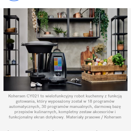
Kohersen CY021 to wielofunkcyjny robot kuchenny z funkcją 
gotowania, który wyposażony został w 18 programów 
automatycznych, 30 programów manualnych, darmową bazę 
przepisów kulinarnych, kompletny zestaw akcesoriów i 
funkcjonalny ekran dotykowy.
Materiały prasowe / Kohersen