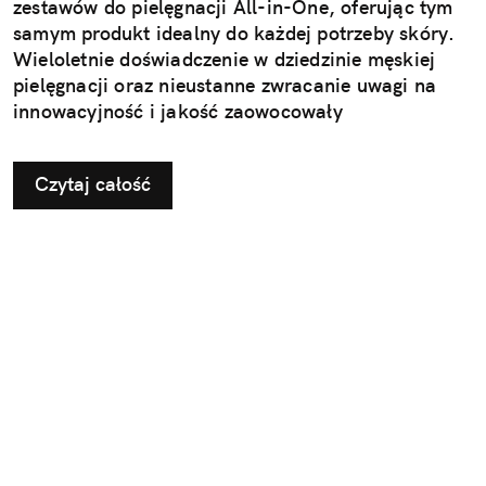
zestawów do pielęgnacji All-in-One, oferując tym
samym produkt idealny do każdej potrzeby skóry.
Wieloletnie doświadczenie w dziedzinie męskiej
pielęgnacji oraz nieustanne zwracanie uwagi na
innowacyjność i jakość zaowocowały
wprowadzeniem do oferty nowego trymera do
zarostu Braun BT9, trymera do ciała Braun BG7
Czytaj całość
oraz zestawu do stylizacji All-in-One Braun AIO7.
Teraz możesz śmiało i bez wysiłku uzyskać
pożądany efekt stylizacji w domu – czy to
precyzyjne krawędzie zarostu i delikatną skórę
wokół nich, czy gładkość skóry na całym ciele.