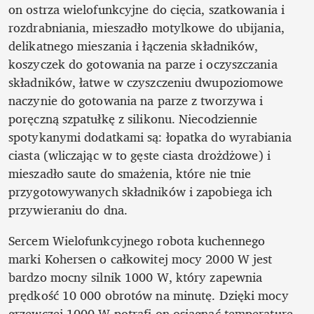
on ostrza wielofunkcyjne do cięcia, szatkowania i 
rozdrabniania, mieszadło motylkowe do ubijania, 
delikatnego mieszania i łączenia składników, 
koszyczek do gotowania na parze i oczyszczania 
składników, łatwe w czyszczeniu dwupoziomowe 
naczynie do gotowania na parze z tworzywa i 
poręczną szpatułkę z silikonu. Niecodziennie 
spotykanymi dodatkami są: łopatka do wyrabiania 
ciasta (wliczając w to gęste ciasta drożdżowe) i 
mieszadło saute do smażenia, które nie tnie 
przygotowywanych składników i zapobiega ich 
przywieraniu do dna.
Sercem Wielofunkcyjnego robota kuchennego 
marki Kohersen o całkowitej mocy 2000 W jest 
bardzo mocny silnik 1000 W, który zapewnia 
prędkość 10 000 obrotów na minutę. Dzięki mocy 
grzewczej 1000 W potrafi on osiągnąć temperaturę 