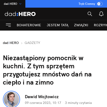
dad
:
HERO
Tryb Ciemny
na
:
Temat
INN
:
Poland
BOHATEROWIE
JESTEM TATĄ
ZWIĄZKI
ROZRY
ASZ
:
dziennik
mama
:
DU
dad
:
HERO
GADŻETY
Rozrywka
Niezastąpiony pomocnik w 
kuchni. Z tym sprzętem 
przygotujesz mnóstwo dań na 
ciepło i na zimno
Dawid Wojtowicz
09 czerwca 2023, 10:17
·
3 minuty
 czytania