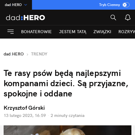
dad
:
HERO
Tryb Ciemny
na
:
Temat
INN
:
Poland
BOHATEROWIE
JESTEM TATĄ
ZWIĄZKI
ROZRY
ASZ
:
dziennik
mama
:
DU
dad
:
HERO
TRENDY
Rozrywka
Te rasy psów będą najlepszymi 
kompanami dzieci. Są przyjazne, 
spokojne i oddane
Krzysztof Górski
13 lutego 2023, 16:59
·
2 minuty
 czytania