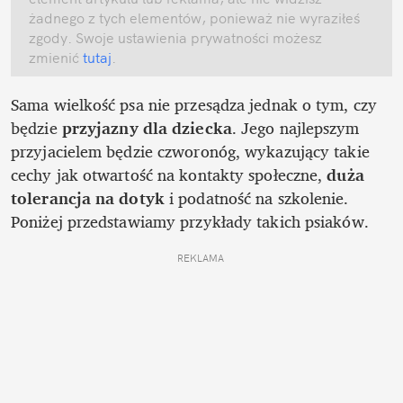
żadnego z tych elementów, ponieważ nie wyraziłeś 
zgody. Swoje ustawienia prywatności możesz 
zmienić
 tutaj
.
Sama wielkość psa nie przesądza jednak o tym, czy 
będzie 
przyjazny dla dziecka
. Jego najlepszym 
przyjacielem będzie czworonóg, wykazujący takie 
cechy jak otwartość na kontakty społeczne, 
duża 
tolerancja na dotyk
 i podatność na szkolenie. 
Poniżej przedstawiamy przykłady takich psiaków.
REKLAMA 