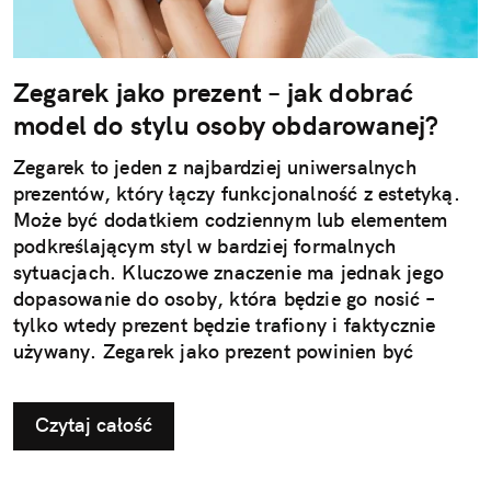
Zegarek jako prezent – jak dobrać
model do stylu osoby obdarowanej?
Zegarek to jeden z najbardziej uniwersalnych
prezentów, który łączy funkcjonalność z estetyką.
Może być dodatkiem codziennym lub elementem
podkreślającym styl w bardziej formalnych
sytuacjach. Kluczowe znaczenie ma jednak jego
dopasowanie do osoby, która będzie go nosić –
tylko wtedy prezent będzie trafiony i faktycznie
używany. Zegarek jako prezent powinien być
dopasowany do stylu życia i gustu obdarowanej
osoby. To decyzja, która wpływa na jego późniejsze
Czytaj całość
użytkowanie i odbiór.