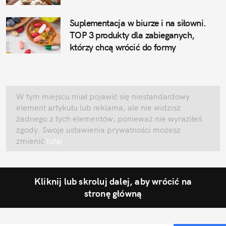
Suplementacja w biurze i na siłowni.
TOP 3 produkty dla zabieganych,
którzy chcą wrócić do formy
W tym miejscu miał pojawić się niestandardowy
element artykułu lub reklama, ale nie widzisz
żadnego z tych elementów, ponieważ nie wyraziłeś
zgody. Swoje ustawienia prywatności możesz
zmienić
tutaj
.
Kliknij lub skroluj dalej, aby wrócić na
stronę główną