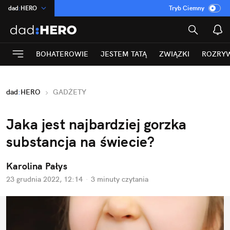
dad
:
HERO
Tryb Ciemny
na
:
Temat
INN
:
Poland
BOHATEROWIE
JESTEM TATĄ
ZWIĄZKI
ROZRY
ASZ
:
dziennik
mama
:
DU
dad
:
HERO
GADŻETY
Rozrywka
Jaka jest najbardziej gorzka 
substancja na świecie? 
Karolina Pałys
23 grudnia 2022, 12:14
·
3 minuty
 czytania