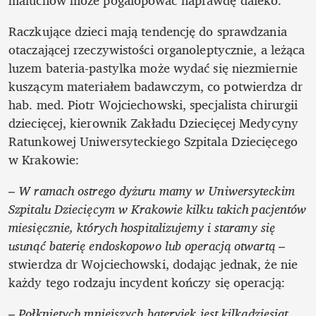
maluchów może pogalopować naprawdę daleko.
Raczkujące dzieci mają tendencję do sprawdzania 
otaczającej rzeczywistości organoleptycznie, a leżąca 
luzem bateria-pastylka może wydać się niezmiernie 
kuszącym materiałem badawczym, co potwierdza dr 
hab. med. Piotr Wojciechowski, specjalista chirurgii 
dziecięcej, kierownik Zakładu Dziecięcej Medycyny 
Ratunkowej Uniwersyteckiego Szpitala Dziecięcego 
w Krakowie: 
– 
W ramach ostrego dyżuru mamy w Uniwersyteckim 
Szpitalu Dziecięcym w Krakowie kilku takich pacjentów 
miesięcznie, których hospitalizujemy i staramy się 
usunąć baterię endoskopowo lub operacją otwartą 
– 
stwierdza dr Wojciechowski, dodając jednak, że nie 
każdy tego rodzaju incydent kończy się operacją:
– 
Połkniętych mniejszych bateryjek jest kilkadziesiąt 