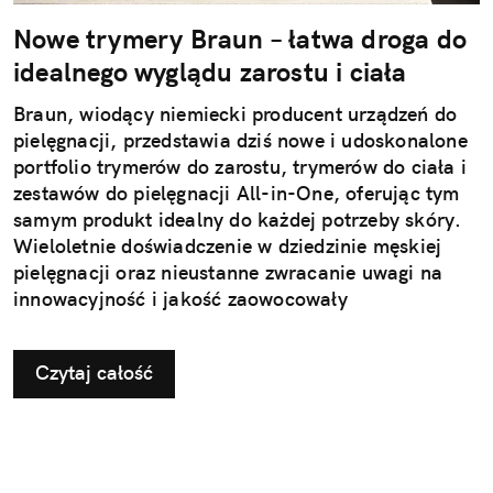
Nowe trymery Braun – łatwa droga do
idealnego wyglądu zarostu i ciała
Braun, wiodący niemiecki producent urządzeń do
pielęgnacji, przedstawia dziś nowe i udoskonalone
portfolio trymerów do zarostu, trymerów do ciała i
zestawów do pielęgnacji All-in-One, oferując tym
samym produkt idealny do każdej potrzeby skóry.
Wieloletnie doświadczenie w dziedzinie męskiej
pielęgnacji oraz nieustanne zwracanie uwagi na
innowacyjność i jakość zaowocowały
wprowadzeniem do oferty nowego trymera do
zarostu Braun BT9, trymera do ciała Braun BG7
Czytaj całość
oraz zestawu do stylizacji All-in-One Braun AIO7.
Teraz możesz śmiało i bez wysiłku uzyskać
pożądany efekt stylizacji w domu – czy to
precyzyjne krawędzie zarostu i delikatną skórę
wokół nich, czy gładkość skóry na całym ciele.