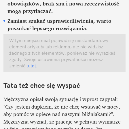
obowiązków, brak snu i nowa rzeczywistość 
mogą przytłaczać.
Zamiast szukać usprawiedliwienia, warto 
poszukać lepszego rozwiązania.
W tym miejscu miał pojawić się niestandardowy 
element artykułu lub reklama, ale nie widzisz 
żadnego z tych elementów, ponieważ nie wyraziłeś 
zgody. Swoje ustawienia prywatności możesz 
zmienić
 tutaj
.
Tata też chce się wyspać
Mężczyzna opisał swoją sytuację i wprost zapytał: 
"Czy jestem dupkiem, że nie chcę wstawać w nocy, 
aby pomóc w opiece nad naszymi bliźniakami?". 
Mężczyzna wyznał, że pracuje w pełnym wymiarze 
godzin, natomiast żona została w domu, by 