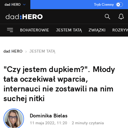
dad
:
HERO
Tryb Ciemny
na
:
Temat
INN
:
Poland
BOHATEROWIE
JESTEM TATĄ
ZWIĄZKI
ROZRY
ASZ
:
dziennik
mama
:
DU
dad
:
HERO
JESTEM TATĄ
Rozrywka
"Czy jestem dupkiem?". Młody 
tata oczekiwał wparcia, 
internauci nie zostawili na nim 
suchej nitki
Dominika Bielas
11 maja 2022, 11:20
·
2 minuty
 czytania