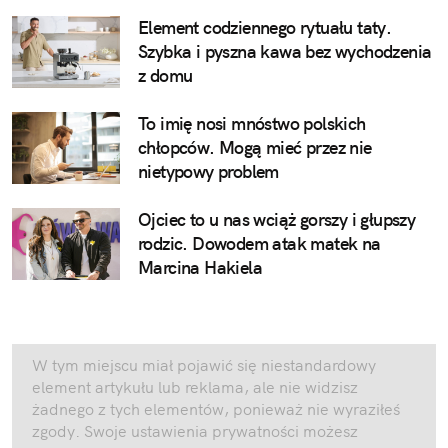
Element codziennego rytuału taty.
Szybka i pyszna kawa bez wychodzenia
z domu
To imię nosi mnóstwo polskich
chłopców. Mogą mieć przez nie
nietypowy problem
Ojciec to u nas wciąż gorszy i głupszy
rodzic. Dowodem atak matek na
Marcina Hakiela
W tym miejscu miał pojawić się niestandardowy
element artykułu lub reklama, ale nie widzisz
żadnego z tych elementów, ponieważ nie wyraziłeś
zgody. Swoje ustawienia prywatności możesz