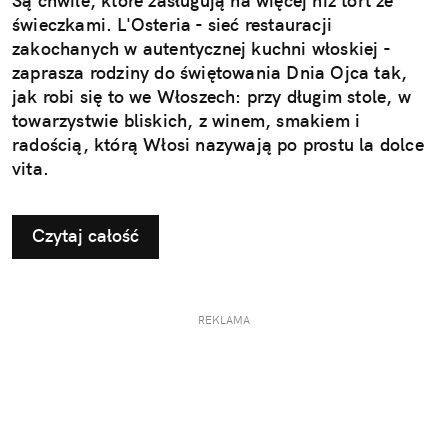
Są chwile, które zasługują na więcej niż tort ze
świeczkami. L'Osteria - sieć restauracji
zakochanych w autentycznej kuchni włoskiej -
zaprasza rodziny do świętowania Dnia Ojca tak,
jak robi się to we Włoszech: przy długim stole, w
towarzystwie bliskich, z winem, smakiem i
radością, którą Włosi nazywają po prostu la dolce
vita.
Czytaj całość
REKLAMA