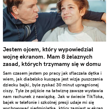
Jestem ojcem, który wypowiedział
wojnę ekranom. Mam 8 żelaznych
zasad, których trzymamy się w domu
Sam czasem jestem po pracy jak sflaczała dętka i
wiem, jak diabelsko kusząca jest wizja puszczenia
dziecku bajki, byle zyskać 30 minut upragnionej
ciszy. Tyle że pójście na łatwiznę zawsze wystawia
nam rachunek z nawiązką. Jak w świecie TikToka,
bajek w telefonie i szkolnej presji udaje mi się
wychowywać siedmiolatka, który zamiast w ekran