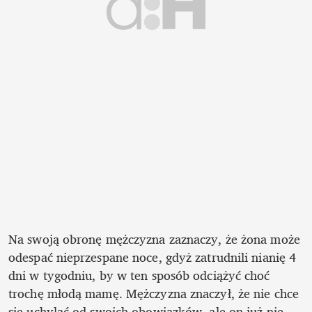
Na swoją obronę mężczyzna zaznaczy, że żona może 
odespać nieprzespane noce, gdyż zatrudnili nianię 4 
dni w tygodniu, by w ten sposób odciążyć choć 
trochę młodą mamę. Mężczyzna znaczył, że nie chce 
się uchylać od swoich obowiązków, ale on już nie 