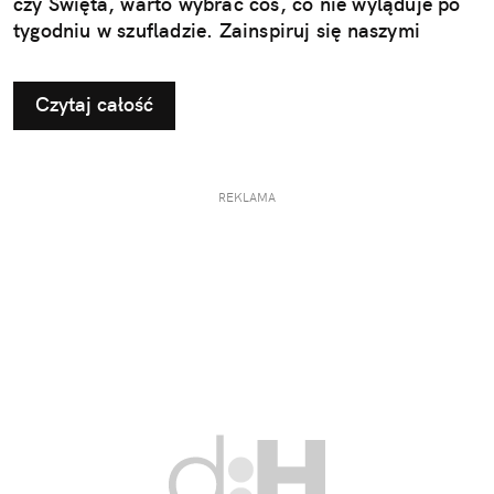
czy Święta, warto wybrać coś, co nie wyląduje po
tygodniu w szufladzie. Zainspiruj się naszymi
pomysłami na użyteczne i przemyślane prezenty dla
taty.
Czytaj całość
REKLAMA