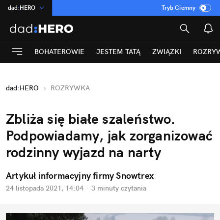
dad
:
HERO
Tryb Ciemny
na
:
Temat
INN
:
Poland
BOHATEROWIE
JESTEM TATĄ
ZWIĄZKI
ROZRY
ASZ
:
dziennik
mama
:
DU
dad
:
HERO
ROZRYWKA
Rozrywka
Zbliża się białe szaleństwo.
Podpowiadamy, jak zorganizować
rodzinny wyjazd na narty
Artykuł informacyjny firmy Snowtrex
24 listopada 2021, 14:04
·
3 minuty
czytania