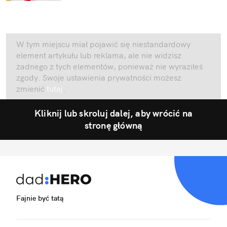
W tym miejscu miał pojawić się niestandardowy
element artykułu lub reklama, ale nie widzisz
żadnego z tych elementów, ponieważ nie wyraziłeś
zgody. Swoje ustawienia prywatności możesz
zmienić
tutaj
.
Kliknij lub skroluj dalej, aby wrócić na
stronę główną
Fajnie być tatą