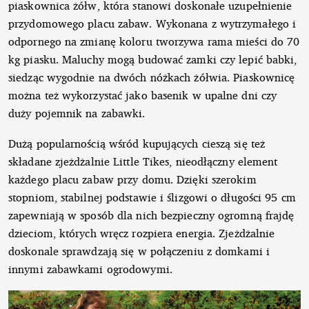
piaskownica żółw, która stanowi doskonałe uzupełnienie
przydomowego placu zabaw. Wykonana z wytrzymałego i
odpornego na zmianę koloru tworzywa rama mieści do 70
kg piasku. Maluchy mogą budować zamki czy lepić babki,
siedząc wygodnie na dwóch nóżkach żółwia. Piaskownicę
można też wykorzystać jako basenik w upalne dni czy
duży pojemnik na zabawki.
Dużą popularnością wśród kupujących cieszą się też
składane zjeżdżalnie Little Tikes, nieodłączny element
każdego placu zabaw przy domu. Dzięki szerokim
stopniom, stabilnej podstawie i ślizgowi o długości 95 cm
zapewniają w sposób dla nich bezpieczny ogromną frajdę
dzieciom, których wręcz rozpiera energia. Zjeżdżalnie
doskonale sprawdzają się w połączeniu z domkami i
innymi zabawkami ogrodowymi.