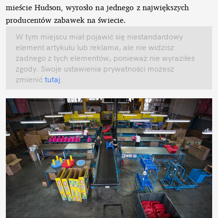
mieście Hudson, wyrosło na jednego z największych
producentów zabawek na świecie.
W tym miejscu miał pojawić się niestandardowy
element artykułu lub reklama, ale nie widzisz
żadnego z tych elementów, ponieważ nie wyraziłeś
zgody. Swoje ustawienia prywatności możesz
zmienić
tutaj
.