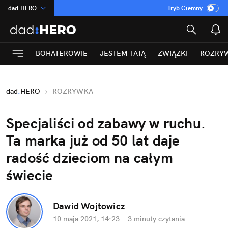
dad
:
HERO
Tryb Ciemny
na
:
Temat
INN
:
Poland
BOHATEROWIE
JESTEM TATĄ
ZWIĄZKI
ROZRY
ASZ
:
dziennik
mama
:
DU
dad
:
HERO
ROZRYWKA
Rozrywka
Specjaliści od zabawy w ruchu.
Ta marka już od 50 lat daje
radość dzieciom na całym
świecie
Dawid Wojtowicz
10 maja 2021, 14:23
·
3 minuty
czytania