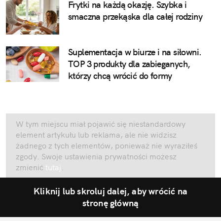
Frytki na każdą okazję. Szybka i
smaczna przekąska dla całej rodziny
Suplementacja w biurze i na siłowni.
TOP 3 produkty dla zabieganych,
którzy chcą wrócić do formy
W tym miejscu miał pojawić się niestandardowy
element artykułu lub reklama, ale nie widzisz
żadnego z tych elementów, ponieważ nie wyraziłeś
zgody. Swoje ustawienia prywatności możesz
zmienić
tutaj
.
Kliknij lub skroluj dalej, aby wrócić na
stronę główną