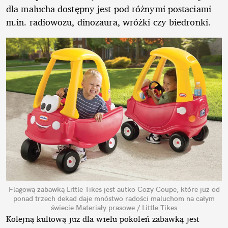
dla malucha dostępny jest pod różnymi postaciami
m.in. radiowozu, dinozaura, wróżki czy biedronki.
Flagową zabawką Little Tikes jest autko Cozy Coupe, które już od
ponad trzech dekad daje mnóstwo radości maluchom na całym
świecie
Materiały prasowe / Little Tikes
Kolejną kultową już dla wielu pokoleń zabawką jest