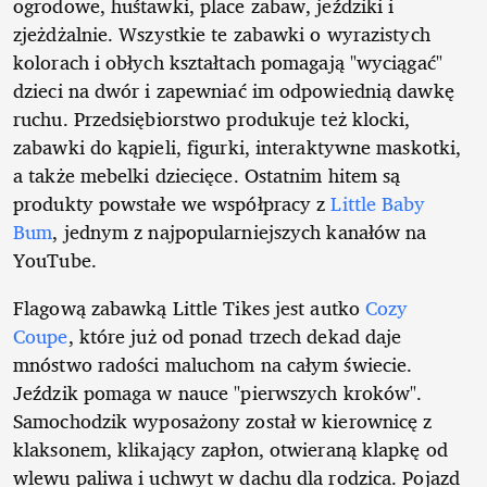
ogrodowe, huśtawki, place zabaw, jeździki i
zjeżdżalnie. Wszystkie te zabawki o wyrazistych
kolorach i obłych kształtach pomagają "wyciągać"
dzieci na dwór i zapewniać im odpowiednią dawkę
ruchu. Przedsiębiorstwo produkuje też klocki,
zabawki do kąpieli, figurki, interaktywne maskotki,
a także mebelki dziecięce. Ostatnim hitem są
produkty powstałe we współpracy z
Little Baby
Bum
, jednym z najpopularniejszych kanałów na
YouTube.
Flagową zabawką Little Tikes jest autko
Cozy
Coupe
, które już od ponad trzech dekad daje
mnóstwo radości maluchom na całym świecie.
Jeździk pomaga w nauce "pierwszych kroków".
Samochodzik wyposażony został w kierownicę z
klaksonem, klikający zapłon, otwieraną klapkę od
wlewu paliwa i uchwyt w dachu dla rodzica. Pojazd