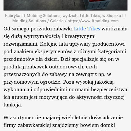
Fabryka LT Molding Solutions, wydziału Little Tikes, w Słupsku
LT
Molding Solutions / Galeria / https://www.ltmolding.com
Od samego początku zabawki
Little Tikes
wyróżniały
się dużą wytrzymałością i kreatywnymi
rozwiązaniami. Kolejne lata upływały producentowi
pod znakiem eksperymentów z różnymi kategoriami
przedmiotów dla dzieci. Dziś specjalizuje się on w
produkcji zabawek outdoorowych, czyli
przeznaczonych do zabawy na zewnątrz np. w
przydomowym ogrodzie. Poza wysoką jakością
wykonania i odpowiednimi normami bezpieczeństwa
ich atutem jest motywująca do aktywności fizycznej
funkcja.
W asortymencie mającej wieloletnie doświadczenie
firmy zabawkarskiej znajdziemy bowiem domki