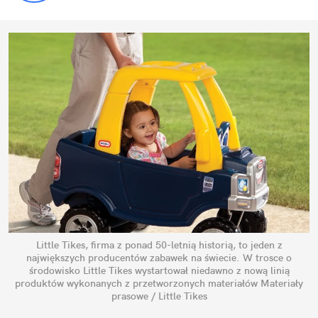
Little Tikes, firma z ponad 50-letnią historią, to jeden z
największych producentów zabawek na świecie. W trosce o
środowisko Little Tikes wystartował niedawno z nową linią
produktów wykonanych z przetworzonych materiałów
Materiały
prasowe / Little Tikes