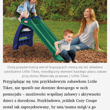
Dużą popularnością wśród kupujących cieszą się też składane
zjeżdżalnie Little Tikes, nieodłączny element każdego placu zabaw
przy domu
Materiały prasowe / Little Tikes
Przyglądając się tym przykładowym zabawkom Little
Tikes, nie sposób nie dostrzec tkwiącego w nich
potencjału – możliwości wspólnej zabawy i aktywności
dzieci z dorosłymi. Przykładowo, jeździk Cozy Coupe
został tak zaprojektowany, by tata/mama mógł/a go