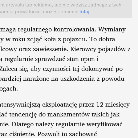
t artykułu lub reklama, ale nie widzisz żadnego z tych
awienia prywatności możesz zmienić
tutaj
.
wymaga regularnego kontrolowania. Wymiany
y w roku zdjąć koła z pojazdu. To dobra
lcowy oraz zawieszenie. Kierowcy pojazdów z
regularnie sprawdzać stan opon i
Zaleca się, aby czynności tej dokonywać po
ardziej narażone na uszkodzenia z powodu
ogach.
tensywniejszą eksploatację przez 12 miesięcy
iać tendencję do mankamentów takich jak
ie. Dlatego należy regularnie weryfikować
az ciśnienie. Pozwoli to zachować