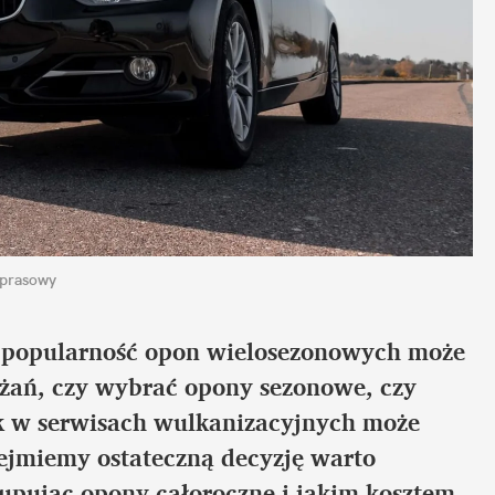
 prasowy
 popularność opon wielosezonowych może
żań, czy wybrać opony sezonowe, czy
ek w serwisach wulkanizacyjnych może
ejmiemy ostateczną decyzję warto
upując opony całoroczne i jakim kosztem.