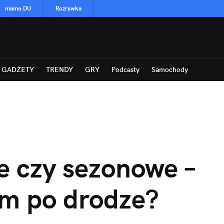
mama
:
DU
Rozrywka
GADŻETY
TRENDY
GRY
Podcasty
Samochody
e czy sezonowe –
am po drodze?