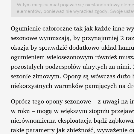
W tym miejscu miał pojawić się niestandardowy elemen
elementów, ponieważ nie wyraziłeś zgody. Swoje ust
Ogumienie całoroczne tak jak każde inne 
sezonowe wymuszają, by przynajmniej 2 raz
okazja by sprawdzić dodatkowo układ hamu
ogumieniem wielosezonowym również muszą 
pozostałych podzespołów ukrytych za nimi. 
sezonie zimowym. Opony są wówczas dużo b
niekorzystnych warunków panujących na dr
Oprócz tego opony sezonowe – z uwagi na in
w roku – mogą w większym stopniu przejaw
nierównomierna eksploatacja bądź ząbkowan
takie parametry jak zbieżność, wyważenie or