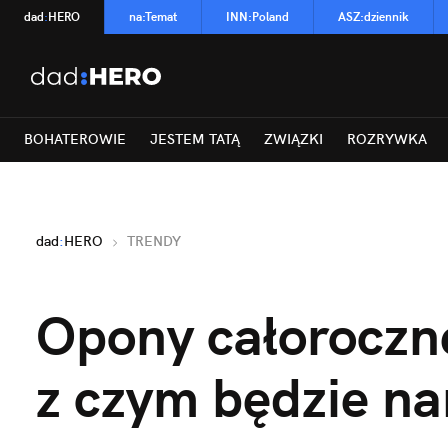
dad
:
HERO
na
:
Temat
INN
:
Poland
ASZ
:
dziennik
BOHATEROWIE
JESTEM TATĄ
ZWIĄZKI
ROZRYWKA
dad
:
HERO
TRENDY
Opony całoroczn
z czym będzie n