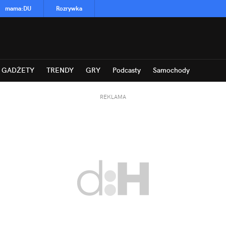
mama
:
DU
Rozrywka
GADŻETY
TRENDY
GRY
Podcasty
Samochody
REKLAMA