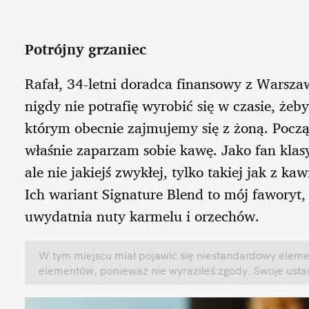
Potrójny grzaniec
Rafał, 34-letni doradca finansowy z Warsza
nigdy nie potrafię wyrobić się w czasie, ż
którym obecnie zajmujemy się z żoną. Począt
właśnie zaparzam sobie kawę. Jako fan klas
ale nie jakiejś zwykłej, tylko takiej jak z ka
Ich wariant Signature Blend to mój faworyt, 
uwydatnia nuty karmelu i orzechów.
W tym miejscu miał pojawić się niestandardowy elemen
elementów, ponieważ nie wyraziłeś zgody. Swoje ust