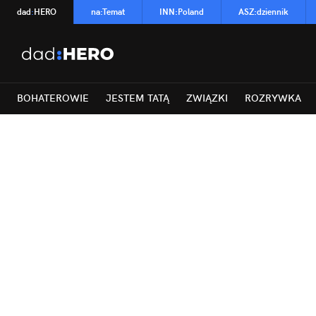
dad
:
HERO
na
:
Temat
INN
:
Poland
ASZ
:
dziennik
BOHATEROWIE
JESTEM TATĄ
ZWIĄZKI
ROZRYWKA