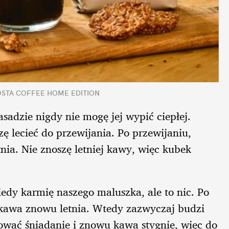
/ COSTA COFFEE HOME EDITION
sadzie nigdy nie mogę jej wypić ciepłej.
zę lecieć do przewijania. Po przewijaniu,
nia. Nie znoszę letniej kawy, więc kubek
iedy karmię naszego maluszka, ale to nic. Po
o kawa znowu letnia. Wtedy zazwyczaj budzi
ować śniadanie i znowu kawa stygnie, więc do