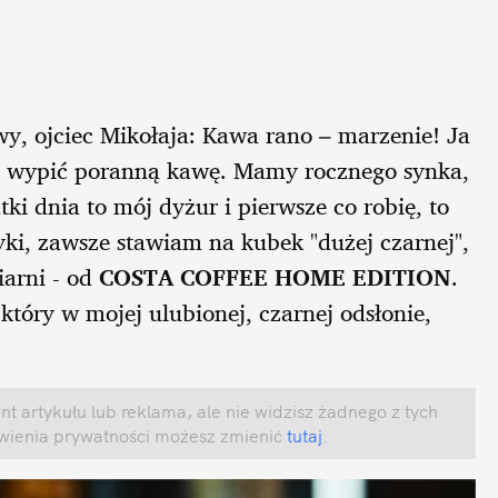
wy, ojciec Mikołaja: Kawa rano – marzenie! Ja
eby wypić poranną kawę. Mamy rocznego synka,
ki dnia to mój dyżur i pierwsze co robię, to
yki, zawsze stawiam na kubek "dużej czarnej",
wiarni - od
COSTA COFFEE HOME EDITION
.
który w mojej ulubionej, czarnej odsłonie,
t artykułu lub reklama, ale nie widzisz żadnego z tych
awienia prywatności możesz zmienić
tutaj
.