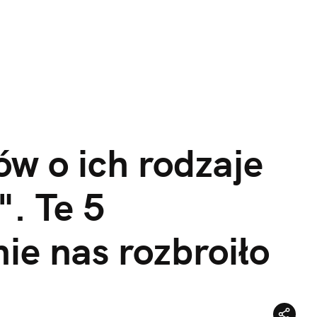
w o ich rodzaje
". Te 5
ie nas rozbroiło