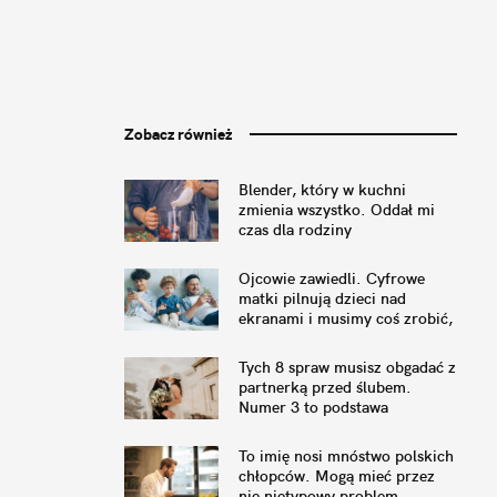
Zobacz również
Blender, który w kuchni
zmienia wszystko. Oddał mi
czas dla rodziny
Ojcowie zawiedli. Cyfrowe
matki pilnują dzieci nad
ekranami i musimy coś zrobić,
by to naprawić
Tych 8 spraw musisz obgadać z
partnerką przed ślubem.
Numer 3 to podstawa
To imię nosi mnóstwo polskich
chłopców. Mogą mieć przez
nie nietypowy problem