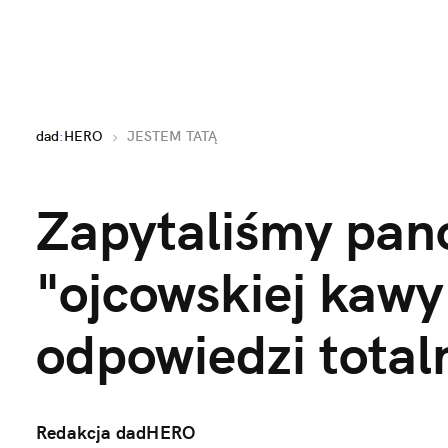
dad
:
HERO
JESTEM TATĄ
Zapytaliśmy panó
"ojcowskiej kawy
odpowiedzi totaln
Redakcja dadHERO