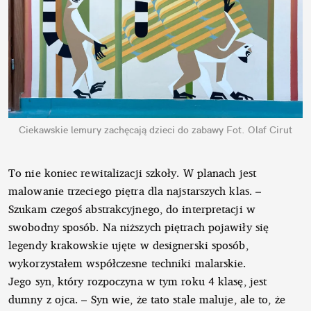
Ciekawskie lemury zachęcają dzieci do zabawy
Fot. Olaf Cirut
To nie koniec rewitalizacji szkoły. W planach jest
malowanie trzeciego piętra dla najstarszych klas. –
Szukam czegoś abstrakcyjnego, do interpretacji w
swobodny sposób. Na niższych piętrach pojawiły się
legendy krakowskie ujęte w designerski sposób,
wykorzystałem współczesne techniki malarskie.
Jego syn, który rozpoczyna w tym roku 4 klasę, jest
dumny z ojca. – Syn wie, że tato stale maluje, ale to, że