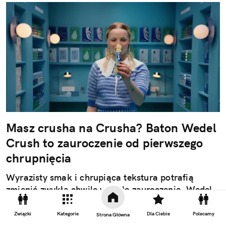
Masz crusha na Crusha? Baton Wedel
Crush to zauroczenie od pierwszego
chrupnięcia
Wyrazisty smak i chrupiąca tekstura potrafią
zmienić zwykłą chwilę w małe zauroczenie. Wedel
Crush od marki E.Wedel to nowość w portfolio,
które otwiera nową kategorię batonów
Związki
Kategorie
Dla Ciebie
Polecamy
Strona Główna
czekoladowych. To innowacyjna propozycja, w