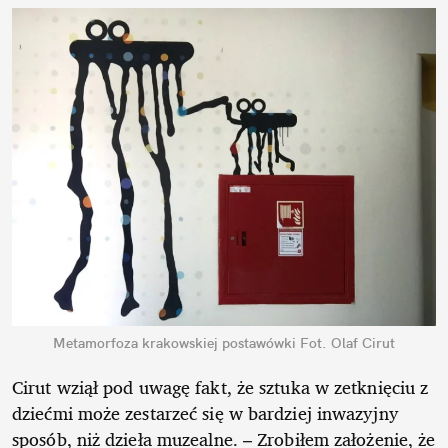
Metamorfoza krakowskiej postawówki
Fot. Olaf Cirut
Cirut wziął pod uwagę fakt, że sztuka w zetknięciu z
dziećmi może zestarzeć się w bardziej inwazyjny
sposób, niż dzieła muzealne. – Zrobiłem założenie, że