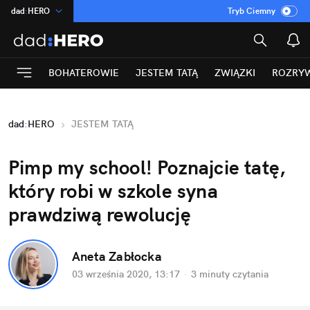
dad
:
HERO
Tryb Ciemny
na
:
Temat
INN
:
Poland
BOHATEROWIE
JESTEM TATĄ
ZWIĄZKI
ROZRY
ASZ
:
dziennik
mama
:
DU
dad
:
HERO
JESTEM TATĄ
Rozrywka
Pimp my school! Poznajcie tatę,
który robi w szkole syna
prawdziwą rewolucję
Aneta Zabłocka
03 września 2020, 13:17
·
3 minuty
czytania