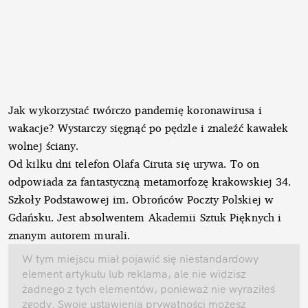
Jak wykorzystać twórczo pandemię koronawirusa i
wakacje? Wystarczy sięgnąć po pędzle i znaleźć kawałek
wolnej ściany.
Od kilku dni telefon Olafa Ciruta się urywa. To on
odpowiada za fantastyczną metamorfozę krakowskiej 34.
Szkoły Podstawowej im. Obrońców Poczty Polskiej w
Gdańsku. Jest absolwentem Akademii Sztuk Pięknych i
znanym autorem murali.
W tym miejscu miał pojawić się niestandardowy
element artykułu lub reklama, ale nie widzisz
żadnego z tych elementów, ponieważ nie wyraziłeś
zgody. Swoje ustawienia prywatności możesz