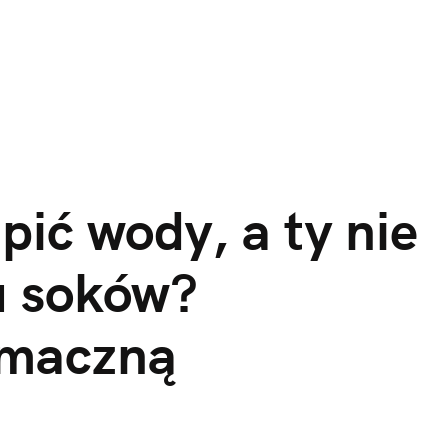
pić wody, a ty nie
u soków?
smaczną