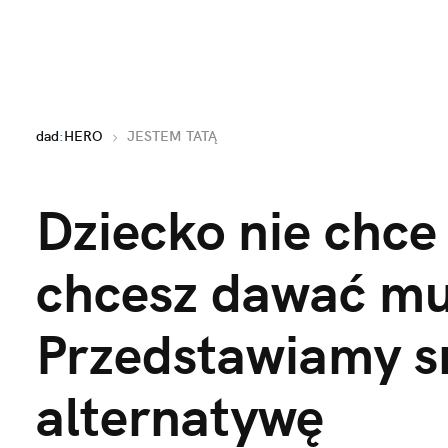
dad
:
HERO
JESTEM TATĄ
Dziecko nie chce 
chcesz dawać m
Przedstawiamy 
alternatywę