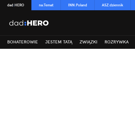
dad
:
HERO
na
:
Temat
INN
:
Poland
ASZ
:
dziennik
BOHATEROWIE
JESTEM TATĄ
ZWIĄZKI
ROZRYWKA