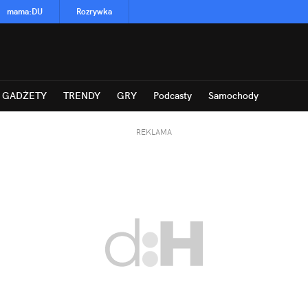
mama
:
DU
Rozrywka
GADŻETY
TRENDY
GRY
Podcasty
Samochody
REKLAMA