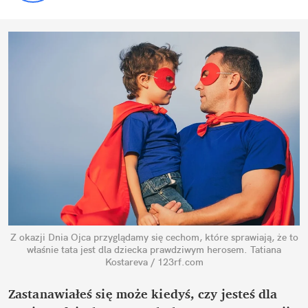
Z okazji Dnia Ojca przyglądamy się cechom, które sprawiają, że to
właśnie tata jest dla dziecka prawdziwym herosem.
Tatiana
Kostareva / 123rf.com
Zastanawiałeś się może kiedyś, czy jesteś dla