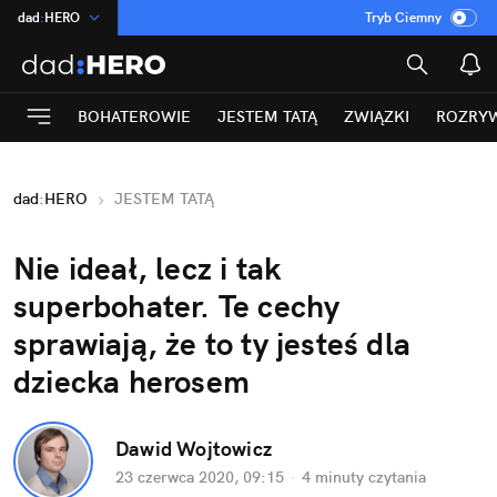
dad
:
HERO
Tryb Ciemny
na
:
Temat
INN
:
Poland
BOHATEROWIE
JESTEM TATĄ
ZWIĄZKI
ROZRY
ASZ
:
dziennik
mama
:
DU
dad
:
HERO
JESTEM TATĄ
Rozrywka
Nie ideał, lecz i tak
superbohater. Te cechy
sprawiają, że to ty jesteś dla
dziecka herosem
Dawid Wojtowicz
23 czerwca 2020, 09:15
·
4 minuty
czytania