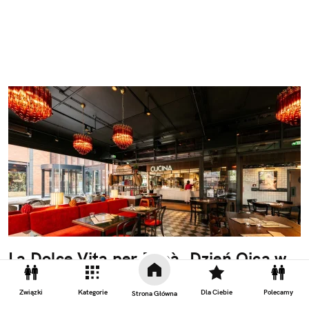
La Dolce Vita per Papà. Dzień Ojca w
stylu włoskim - tylko w L'Osterii
Związki
Kategorie
Dla Ciebie
Polecamy
Strona Główna
Są chwile, które zasługują na więcej niż tort ze