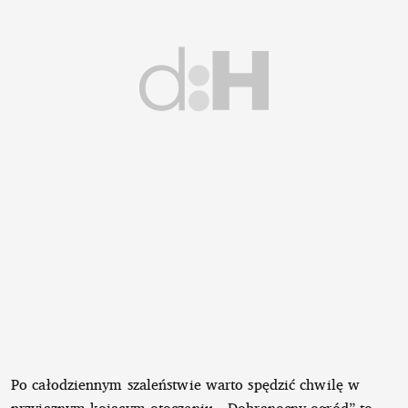
Po całodziennym szaleństwie warto spędzić chwilę w
przyjaznym kojącym otoczeniu. „Dobranocny ogród” to