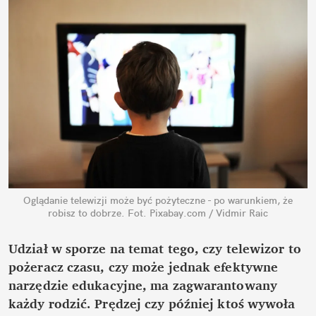
Oglądanie telewizji może być pożyteczne - po warunkiem, że
robisz to dobrze.
Fot. Pixabay.com / Vidmir Raic
Udział w sporze na temat tego, czy telewizor to
pożeracz czasu, czy może jednak efektywne
narzędzie edukacyjne, ma zagwarantowany
każdy rodzić. Prędzej czy później ktoś wywoła