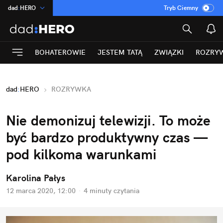
dad
:
HERO
Tryb Ciemny
na
:
Temat
INN
:
Poland
BOHATEROWIE
JESTEM TATĄ
ZWIĄZKI
ROZRY
ASZ
:
dziennik
mama
:
DU
dad
:
HERO
ROZRYWKA
Rozrywka
Nie demonizuj telewizji. To może
być bardzo produktywny czas —
pod kilkoma warunkami
Karolina Pałys
12 marca 2020, 12:00
·
4 minuty
czytania