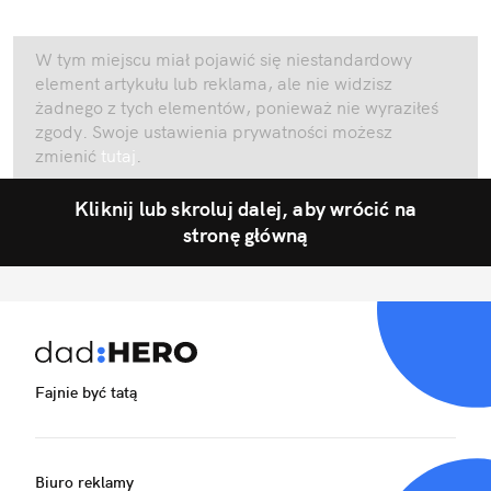
W tym miejscu miał pojawić się niestandardowy
element artykułu lub reklama, ale nie widzisz
żadnego z tych elementów, ponieważ nie wyraziłeś
zgody. Swoje ustawienia prywatności możesz
zmienić
tutaj
.
Kliknij lub skroluj dalej, aby wrócić na
stronę główną
Fajnie być tatą
Biuro reklamy