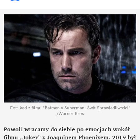
Fot: kad z filmu "Batman v Superman: Świt Sprawiedliwości"
/Warner Bros
Powoli wracamy do siebie po emocjach wokół
filmu „Joker” z Joaquinem Phoenixem. 2019 był