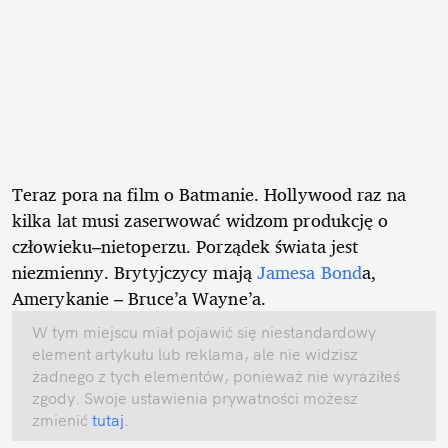
Teraz pora na film o Batmanie. Hollywood raz na
kilka lat musi zaserwować widzom produkcję o
człowieku–nietoperzu. Porządek świata jest
niezmienny. Brytyjczycy mają
Jamesa Bond
a,
Amerykanie – Bruce’a Wayne’a.
W tym miejscu miał pojawić się niestandardowy
element artykułu lub reklama, ale nie widzisz
żadnego z tych elementów, ponieważ nie wyraziłeś
zgody. Swoje ustawienia prywatności możesz
zmienić
tutaj
.