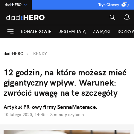
dad
:
HERO
Tryb Ciemny
na
:
Temat
INN
:
Poland
BOHATEROWIE
JESTEM TATĄ
ZWIĄZKI
ROZRY
ASZ
:
dziennik
mama
:
DU
dad
:
HERO
TRENDY
Rozrywka
12 godzin, na które możesz mieć
gigantyczny wpływ. Warunek:
zwrócić uwagę na te szczegóły
Artykuł PR-owy firmy SennaMaterace.
10 lutego 2020, 14:45
·
3 minuty
czytania