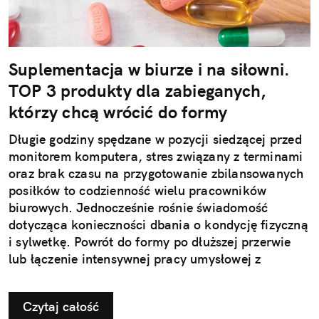
Suplementacja w biurze i na siłowni.
TOP 3 produkty dla zabieganych,
którzy chcą wrócić do formy
Długie godziny spędzane w pozycji siedzącej przed
monitorem komputera, stres związany z terminami
oraz brak czasu na przygotowanie zbilansowanych
posiłków to codzienność wielu pracowników
biurowych. Jednocześnie rośnie świadomość
dotycząca konieczności dbania o kondycję fizyczną
i sylwetkę. Powrót do formy po dłuższej przerwie
lub łączenie intensywnej pracy umysłowej z
treningami wymaga jednak strategicznego
podejścia. Kluczem do sukcesu jest nie tylko
Czytaj całość
odpowiedni plan treningowy, ale także właściwe