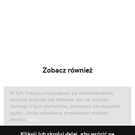
Zobacz również
W tym miejscu miał pojawić się niestandardowy
element artykułu lub reklama, ale nie widzisz
żadnego z tych elementów, ponieważ nie wyraziłeś
zgody. Swoje ustawienia prywatności możesz
zmienić
tutaj
.
Kliknij lub skroluj dalej, aby wrócić na