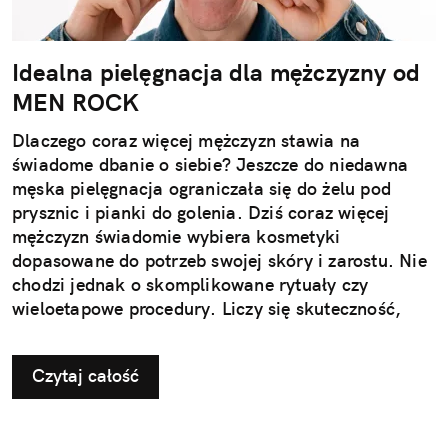
Idealna pielęgnacja dla mężczyzny od
MEN ROCK
Dlaczego coraz więcej mężczyzn stawia na
świadome dbanie o siebie? Jeszcze do niedawna
męska pielęgnacja ograniczała się do żelu pod
prysznic i pianki do golenia. Dziś coraz więcej
mężczyzn świadomie wybiera kosmetyki
dopasowane do potrzeb swojej skóry i zarostu. Nie
chodzi jednak o skomplikowane rytuały czy
wieloetapowe procedury. Liczy się skuteczność,
wygoda i produkty, które naprawdę działają.
Nowoczesna pielęgnacja przestała być dodatkiem –
Czytaj całość
stała się elementem codziennego dbania o siebie,
tak naturalnym jak aktywność fizyczna czy zdrowa
dieta. To właśnie na tę potrzebę odpowiada marka