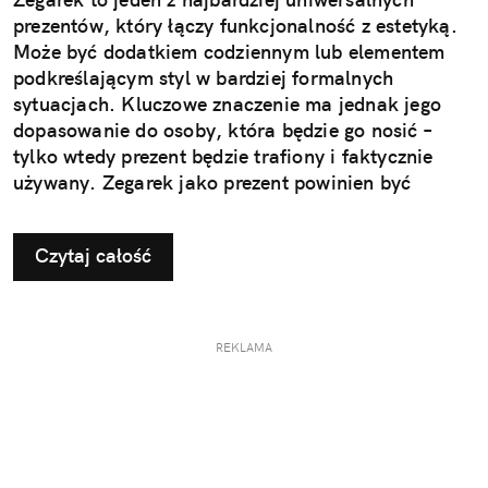
prezentów, który łączy funkcjonalność z estetyką.
Może być dodatkiem codziennym lub elementem
podkreślającym styl w bardziej formalnych
sytuacjach. Kluczowe znaczenie ma jednak jego
dopasowanie do osoby, która będzie go nosić –
tylko wtedy prezent będzie trafiony i faktycznie
używany. Zegarek jako prezent powinien być
dopasowany do stylu życia i gustu obdarowanej
osoby. To decyzja, która wpływa na jego późniejsze
Czytaj całość
użytkowanie i odbiór.
REKLAMA