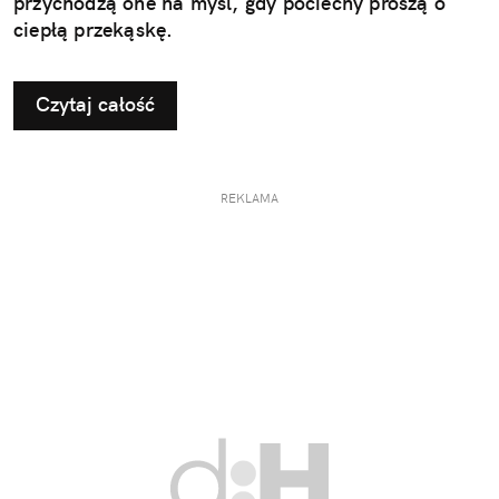
przychodzą one na myśl, gdy pociechy proszą o
ciepłą przekąskę.
Czytaj całość
REKLAMA