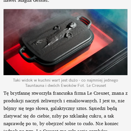
nawet Magda Gessler.
Taki widok w kuchni wart jest dużo - co najmniej jednego
Tauntauna i dwóch Ewoków
Fot. Le Creuset
Tę brytfannę stworzyła francuska firma Le Creuset, znana z
produkcji naczyń żeliwnych i emaliowanych. I jest to, nie
bójmy się tego słowa, galaktyczny sztos. Sąsiedzi będą
zlatywać się do ciebie, niby po szklankę cukru, a tak
naprawdę po to, by obejrzeć sobie to cudo. Nie koniec