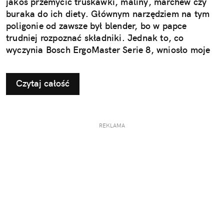
jakoś przemycić truskawki, maliny, marchew czy
buraka do ich diety. Głównym narzędziem na tym
poligonie od zawsze był blender, bo w papce
trudniej rozpoznać składniki. Jednak to, co
wyczynia Bosch ErgoMaster Serie 8, wniosło moje
kulinarne podboje na zupełnie nowy poziom.
Czytaj całość
REKLAMA