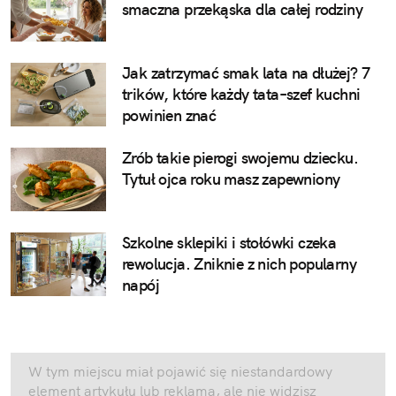
smaczna przekąska dla całej rodziny
Jak zatrzymać smak lata na dłużej? 7
trików, które każdy tata–szef kuchni
powinien znać
Zrób takie pierogi swojemu dziecku.
Tytuł ojca roku masz zapewniony
Szkolne sklepiki i stołówki czeka
rewolucja. Zniknie z nich popularny
napój
W tym miejscu miał pojawić się niestandardowy
element artykułu lub reklama, ale nie widzisz