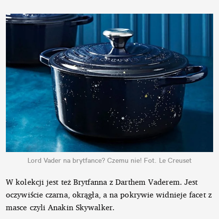
Lord Vader na brytfance? Czemu nie!
Fot. Le Creuset
W kolekcji jest też Brytfanna z Darthem Vaderem. Jest
oczywiście czarna, okrągła, a na pokrywie widnieje facet z
masce czyli Anakin Skywalker.