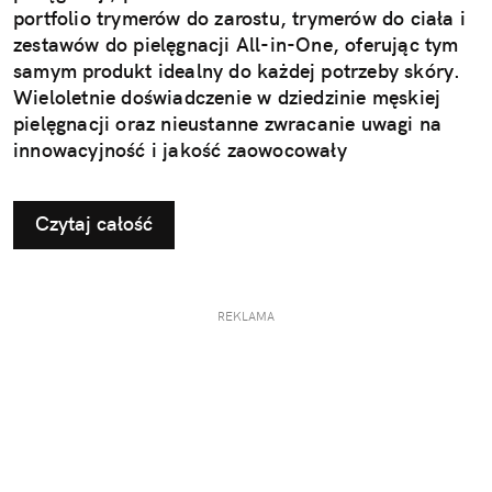
portfolio trymerów do zarostu, trymerów do ciała i
zestawów do pielęgnacji All-in-One, oferując tym
samym produkt idealny do każdej potrzeby skóry.
Wieloletnie doświadczenie w dziedzinie męskiej
pielęgnacji oraz nieustanne zwracanie uwagi na
innowacyjność i jakość zaowocowały
wprowadzeniem do oferty nowego trymera do
zarostu Braun BT9, trymera do ciała Braun BG7
Czytaj całość
oraz zestawu do stylizacji All-in-One Braun AIO7.
Teraz możesz śmiało i bez wysiłku uzyskać
pożądany efekt stylizacji w domu – czy to
precyzyjne krawędzie zarostu i delikatną skórę
REKLAMA
wokół nich, czy gładkość skóry na całym ciele.