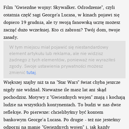
Film "Gwiezdne wojny: Skywalker. Odrodzenie", czyli
ostatnia część sagi George'a Lucasa, w kinach pojawi się
dopiero 19 grudnia, ale ty swoją fanowską ucztę możesz
zacząć dużo wcześniej. Kto ci zabroni? Twój dom, twoje
zasady.
W tym miejscu miał pojawić się niestandardowy
element artykułu lub reklama, ale nie widzisz
żadnego z tych elementów, ponieważ nie wyraziłeś
zgody. Swoje ustawienia prywatności możesz
zmienić
tutaj
.
Większej szajby niż ta na "Star Wars" świat chyba jeszcze
nigdy nie widział. Nieważne ile masz lat ani skąd
pochodzisz. Motywy z "Gwiezdnych wojen" znają i kochają
ludzie na wszystkich kontynentach. To budzi w nas dwie
refleksje. Po pierwsze: chcielibyśmy być kontem
bankowym George'a Lucasa. Po drugie - też nie jesteśmy
odporni na manię "Gwiezdnych wojen" i, jak każdy