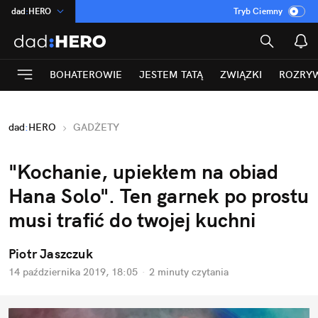
dad
:
HERO
Tryb Ciemny
na
:
Temat
INN
:
Poland
BOHATEROWIE
JESTEM TATĄ
ZWIĄZKI
ROZRY
ASZ
:
dziennik
mama
:
DU
dad
:
HERO
GADŻETY
Rozrywka
"Kochanie, upiekłem na obiad
Hana Solo". Ten garnek po prostu
musi trafić do twojej kuchni
Piotr Jaszczuk
14 października 2019, 18:05
·
2 minuty
czytania