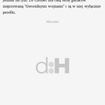
jednak na tym. Le Creuset ma całą serię garnków
inspirowaną "Gwiezdnymi wojnami" i są w niej wyłącznie
perełki.
REKLAMA