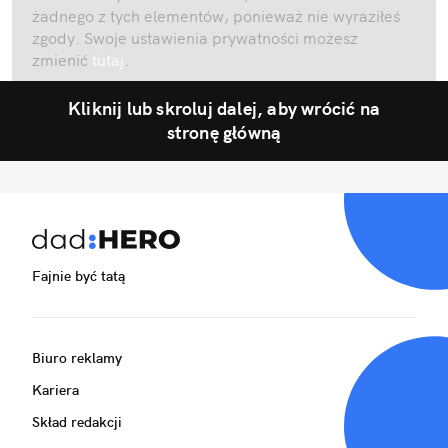
żadnego z tych elementów, ponieważ nie wyraziłeś
zgody. Swoje ustawienia prywatności możesz
zmienić
tutaj
.
Kliknij lub skroluj dalej, aby wrócić na
stronę główną
Fajnie być tatą
Biuro reklamy
Kariera
Skład redakcji