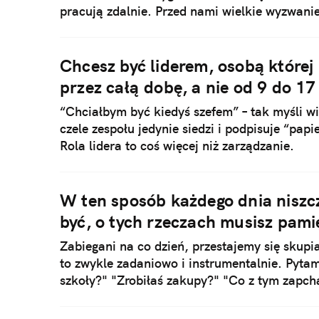
pracują zdalnie. Przed nami wielkie wyzwanie
Chcesz być liderem, osobą której
przez całą dobę, a nie od 9 do 17
“Chciałbym być kiedyś szefem” – tak myśli wi
czele zespołu jedynie siedzi i podpisuje “papi
Rola lidera to coś więcej niż zarządzanie.
W ten sposób każdego dnia niszcz
być, o tych rzeczach musisz pami
Zabiegani na co dzień, przestajemy się skup
to zwykle zadaniowo i instrumentalnie. Pyta
szkoły?" "Zrobiłaś zakupy?" "Co z tym zapc
uważnie. W takiej sytuacji kryzys czyha dosł
poznać przyczyny.