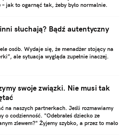
 – jak to ogarnąć tak, żeby było normalnie.
 inni słuchają? Bądź autentyczny
ele osób. Wydaje się, że menadżer stojący na
erki”, ale sytuacja wygląda zupełnie inaczej.
ymy swoje związki. Nie musi tak
ętać
iać na naszych partnerkach. Jeśli rozmawiamy
my o codzienność. "Odebrałeś dziecko ze
hanym zlewem?" Żyjemy szybko, a przez to mało
ownie za rogiem. Aby z tym walczyć, trzeba