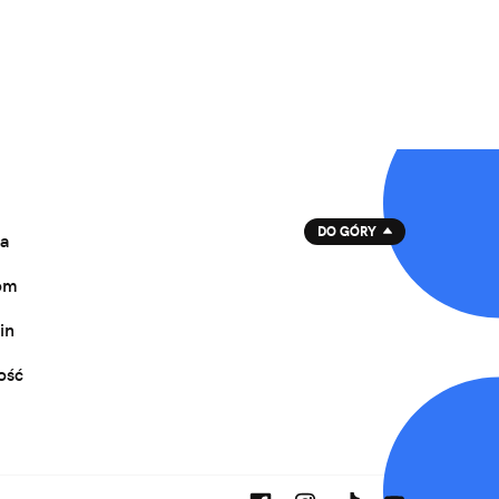
DO GÓRY
a
om
in
ość