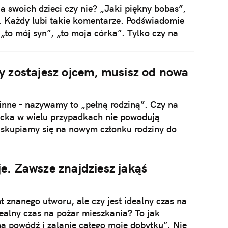
 swoich dzieci czy nie? „Jaki piękny bobas”,
”. Każdy lubi takie komentarze. Podświadomie
to mój syn”, „to moja córka”. Tylko czy na
 zostajesz ojcem, musisz od nowa
dzinne – nazywamy to „pełną rodziną”. Czy na
iecka w wielu przypadkach nie powodują
– skupiamy się na nowym członku rodziny do
oś, kto też potrzebuje uwagi, rozmowy i
eje. Zawsze znajdziesz jakąś
 znanego utworu, ale czy jest idealny czas na
idealny czas na pożar mieszkania? To jak
na powódź i zalanie całego moje dobytku”. Nie