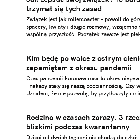
trzymał się tych zasad
Związek jest jak rollercoaster – powoli do gó
spacery, kwiaty i długie rozmowy, wzajemna 
wspólną przyszłość. Początek zawsze jest pię
dzieci – i wtedy zaczynają się problemy.
Kim będę po walce z ostrym cieni
zapamiętam z okresu pandemii
Czas pandemii koronawirusa to okres niepew
i nakazy stały się naszą codziennością. Czy w
Uznałem, że nie pozwolę, by przytłoczyły mni
dobrych rzeczy, które wydarzyły się w okres
Rodzina w czasach zarazy. 3 rzec
bliskimi podczas kwarantanny
Dzieci od dwóch tygodni nie chodzą do szkół 