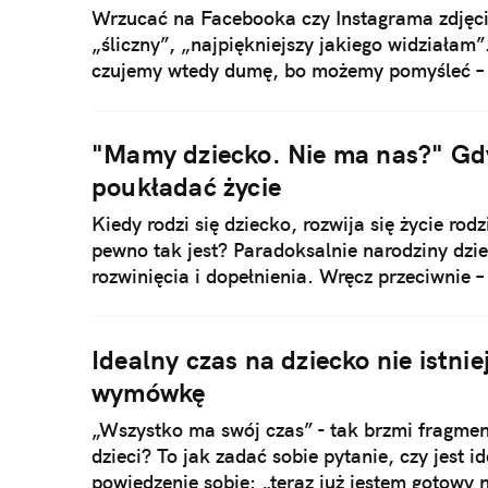
Wrzucać na Facebooka czy Instagrama zdjęcia
„śliczny”, „najpiękniejszy jakiego widziałam
czujemy wtedy dumę, bo możemy pomyśleć – „
pewno jest to bezpieczne?
"Mamy dziecko. Nie ma nas?" Gdy
poukładać życie
Kiedy rodzi się dziecko, rozwija się życie ro
pewno tak jest? Paradoksalnie narodziny dz
rozwinięcia i dopełnienia. Wręcz przeciwnie 
tego stopnia, że zapominamy, iż obok jest kt
bliskości.
Idealny czas na dziecko nie istni
wymówkę
„Wszystko ma swój czas” - tak brzmi fragment
dzieci? To jak zadać sobie pytanie, czy jest 
powiedzenie sobie: „teraz już jestem gotowy 