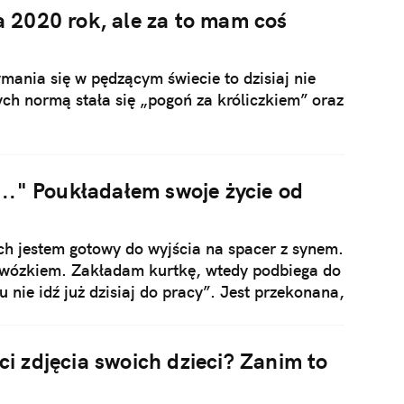
 2020 rok, ale za to mam coś
mania się w pędzącym świecie to dzisiaj nie
ch normą stała się „pogoń za króliczkiem” oraz
y..." Poukładałem swoje życie od
h jestem gotowy do wyjścia na spacer z synem.
z wózkiem. Zakładam kurtkę, wtedy podbiega do
 nie idź już dzisiaj do pracy”. Jest przekonana,
znowu pójdę do biura. Też wam się to zdarza?
ci zdjęcia swoich dzieci? Zanim to