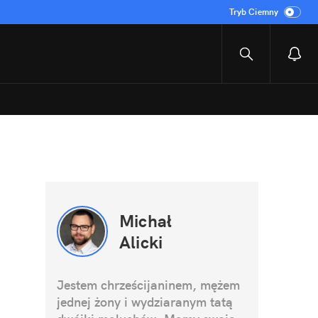
Tryb Ciemny
Michał
Alicki
Jestem chrześcijaninem, mężem
jednej żony i wydziaranym tatą