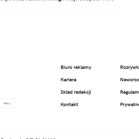
zenie, ale pokazanie, że najlepszy czas na
sz wspaniałe życie i dodasz do niego idealne
alne rozczarowanie…
Biuro reklamy
Rozrywk
Kariera
Newsro
Skład redakcji
Regulam
Kontakt
Prywatn