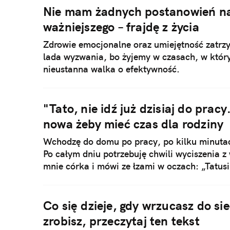
Nie mam żadnych postanowień na
ważniejszego – frajdę z życia
Zdrowie emocjonalne oraz umiejętność zatrzy
lada wyzwania, bo żyjemy w czasach, w który
nieustanna walka o efektywność.
"Tato, nie idź już dzisiaj do prac
nowa żeby mieć czas dla rodziny
Wchodzę do domu po pracy, po kilku minutac
Po całym dniu potrzebuję chwili wyciszenia 
mnie córka i mówi ze łzami w oczach: „Tatusiu
że wpadłem do domu tylko na chwilę i zaraz 
Co się dzieje, gdy wrzucasz do sie
zrobisz, przeczytaj ten tekst