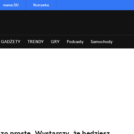
mama
:
DU
Rozrywka
GADŻETY
TRENDY
GRY
Podcasty
Samochody
zo proste. Wystarczy, że będziesz