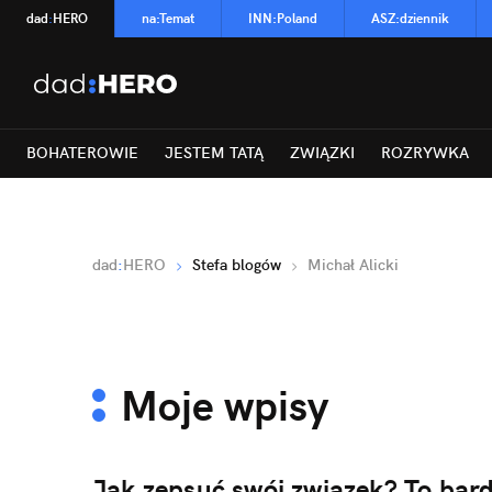
dad
:
HERO
na
:
Temat
INN
:
Poland
ASZ
:
dziennik
BOHATEROWIE
JESTEM TATĄ
ZWIĄZKI
ROZRYWKA
dad
:
HERO
Stefa blogów
Michał Alicki
Moje wpisy
Jak zepsuć swój związek? To bard