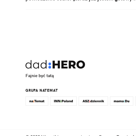
chodzi tu o to, że każde dziecko sieje spustos
dzieci nie istnieje. Jeśli uważasz, że wiedzie
dziecko w dogodnym czasie, to czeka cię ide
Fajnie być tatą
GRUPA NATEMAT