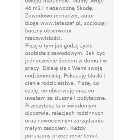
dwójki maluchów. Mamy swoje
46 m2 i niezawodną Skodę.
Zawodowo menadżer, autor
bloga
www.tataszef.pl
, socjolog i
baczny obserwator
rzeczywistości.
Piszę o tym jak godzę życie
osobiste z zawodowym. Jak być
jednocześnie liderem w domu i w
pracy. Dzielę się z Wami swoją
codziennością. Pokazuję blaski i
cienie rodzicielstwa. Piszę, co
czuję, co obserwuję oraz co
uważam za słuszne i pożyteczne.
Przeczytasz tu o świadomym
ojcostwie, relacjach rodzinnych
oraz nowoczesnym zarządzaniu
małym zespołem. Każdy
poruszany przeze mnie temat