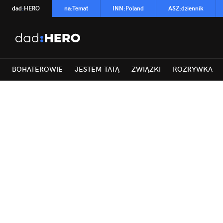
dad
:
HERO
na
:
Temat
INN
:
Poland
ASZ
:
dziennik
BOHATEROWIE
JESTEM TATĄ
ZWIĄZKI
ROZRYWKA