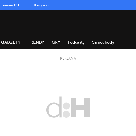
mama
:
DU
Rozrywka
GADŻETY
TRENDY
GRY
Podcasty
Samochody
REKLAMA