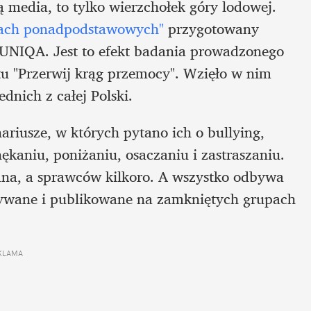
 media, to tylko wierzchołek góry lodowej. 
łach ponadpodstawowych"
 przygotowany 
UNIQA. Jest to efekt badania prowadzonego 
u "Przerwij krąg przemocy". Wzięło w nim 
dnich z całej Polski. 
iusze, w których pytano ich o bullying, 
kaniu, poniżaniu, osaczaniu i zastraszaniu. 
dna, a sprawców kilkoro. A wszystko odbywa 
grywane i publikowane na zamkniętych grupach 
KLAMA 