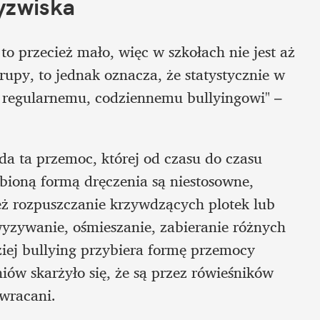
yzwiska
 to przecież mało, więc w szkołach nie jest aż 
rupy, to jednak oznacza, że statystycznie w 
 regularnemu, codziennemu bullyingowi" – 
da ta przemoc, której od czasu do czasu 
ioną formą dręczenia są niestosowne, 
eż rozpuszczanie krzywdzących plotek lub 
zywanie, ośmieszanie, zabieranie różnych 
ziej bullying przybiera formę przemocy 
ów skarżyło się, że są przez rówieśników 
ewracani.