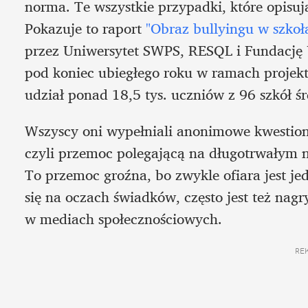
norma. Te wszystkie przypadki, które opisują
Pokazuje to raport 
"Obraz bullyingu w szko
przez Uniwersytet SWPS, RESQL i Fundację 
pod koniec ubiegłego roku w ramach projekt
udział ponad 18,5 tys. uczniów z 96 szkół śre
Wszyscy oni wypełniali anonimowe kwestionar
czyli przemoc polegającą na długotrwałym nę
To przemoc groźna, bo zwykle ofiara jest je
się na oczach świadków, często jest też na
w mediach społecznościowych.
RE