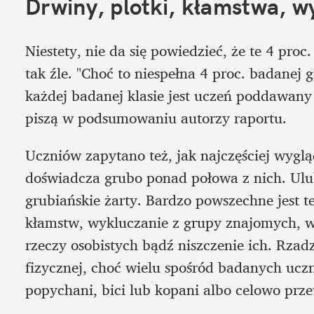
Drwiny, plotki, kłamstwa, w
Niestety, nie da się powiedzieć, że te 4 proc.
tak źle. "Choć to niespełna 4 proc. badanej g
każdej badanej klasie jest uczeń poddawany
piszą w podsumowaniu autorzy raportu.
Uczniów zapytano też, jak najczęściej wyglą
doświadcza grubo ponad połowa z nich. Ulub
grubiańskie żarty. Bardzo powszechne jest t
kłamstw, wykluczanie z grupy znajomych, wy
rzeczy osobistych bądź niszczenie ich. Rzad
fizycznej, choć wielu spośród badanych uczni
popychani, bici lub kopani albo celowo prz