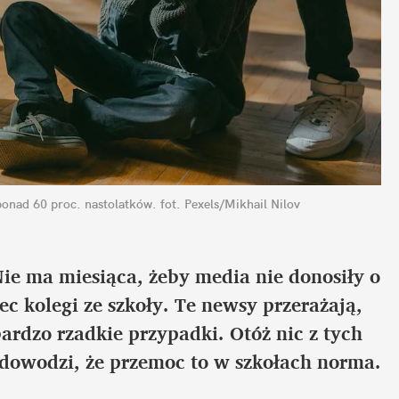
onad 60 proc. nastolatków.
fot. Pexels/Mikhail Nilov
 Nie ma miesiąca, żeby media nie donosiły o 
kolegi ze szkoły. Te newsy przerażają, 
ardzo rzadkie przypadki. Otóż nic z tych 
dowodzi, że przemoc to w szkołach norma.