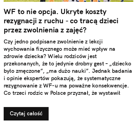
WF to nie opcja. Ukryte koszty
rezygnacji z ruchu - co tracą dzieci
przez zwolnienia z zajęć?
Czy jedno podpisane zwolnienie z lekcji
wychowania fizycznego może mieć wpływ na
zdrowie dziecka? Wielu rodziców jest
przekonanych, że to jedynie drobny gest – „dziecko
było zmęczone”, „ma dużo nauki”. Jednak badania
i opinie ekspertów pokazują, że systematyczne
rezygnowanie z WF-u ma poważne konsekwencje.
Co trzeci rodzic w Polsce przyznał, że wystawił
dziecku nieuzasadnione zwolnienie z zajęć
ruchowych. Ta pozornie niewinna decyzja w
Czytaj całość
dłuższej perspektywie odbiera najmłodszym szansę
na prawidłowy rozwój i budowanie odporności, a
także sprzyja powstawaniu problemów, które
ujawniają się dopiero w dorosłym życiu.