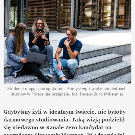
Studenci mogą spać spokojnie. Pomysł wprowadzenia płatnych 
studiów w Polsce nie przejdzie.
fot. Pexels/Buro Millennial
Gdybyśmy żyli w idealnym świecie, nie byłoby 
darmowego studiowania. Taką wizją podzielił 
się niedawno w Kanale Zero kandydat na 
prezydenta Sławomir Mentzen. W odpowiedzi 