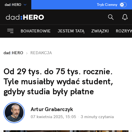
dad
:
HERO
Tryb Ciemny
na
:
Temat
INN
:
Poland
BOHATEROWIE
JESTEM TATĄ
ZWIĄZKI
ROZRY
ASZ
:
dziennik
mama
:
DU
dad
:
HERO
REDAKCJA
Rozrywka
Od 29 tys. do 75 tys. rocznie. 
Tyle musiałby wydać student, 
gdyby studia były płatne
Artur Grabarczyk
07 kwietnia 2025, 15:05
·
3 minuty
 czytania