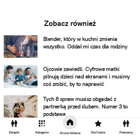
Zobacz również
Blender, który w kuchni zmienia
wszystko. Oddał mi czas dla rodziny
Ojcowie zawiedli. Cyfrowe matki
pilnują dzieci nad ekranami i musimy
coś zrobić, by to naprawić
Tych 8 spraw musisz obgadać z
partnerką przed ślubem. Numer 3 to
podstawa
To imię nosi mnóstwo polskich
Związki
Kategorie
Dla Ciebie
Polecamy
Strona Główna
chłopców. Mogą mieć przez nie