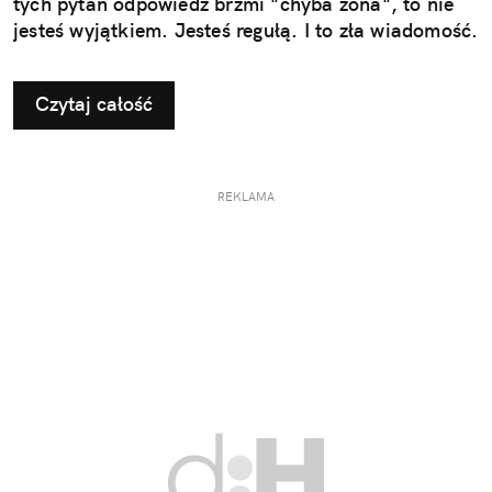
tych pytań odpowiedź brzmi "chyba żona", to nie
jesteś wyjątkiem. Jesteś regułą. I to zła wiadomość.
Czytaj całość
REKLAMA