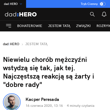
dad
:
HERO
Tryb Ciemny
na
:
Temat
INN
:
Poland
BOHATEROWIE
JESTEM TATĄ
ZWIĄZKI
ROZRY
ASZ
:
dziennik
mama
:
DU
dad
:
HERO
JESTEM TATĄ
Rozrywka
Niewielu chorób mężczyźni
wstydzą się tak, jak tej.
Najczęstszą reakcją są żarty i
"dobre rady"
Kacper Peresada
16 czerwca 2020, 13:16
·
4 minuty
czytania