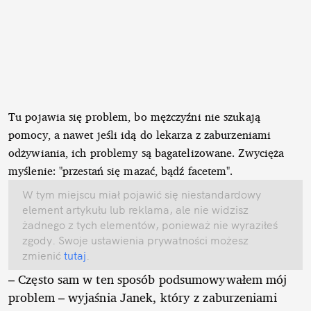
Tu pojawia się problem, bo mężczyźni nie szukają
pomocy, a nawet jeśli idą do lekarza z zaburzeniami
odżywiania, ich problemy są bagatelizowane. Zwycięża
myślenie: "przestań się mazać, bądź facetem".
W tym miejscu miał pojawić się niestandardowy
element artykułu lub reklama, ale nie widzisz
żadnego z tych elementów, ponieważ nie wyraziłeś
zgody. Swoje ustawienia prywatności możesz
zmienić
tutaj
.
– Często sam w ten sposób podsumowywałem mój
problem – wyjaśnia Janek, który z zaburzeniami