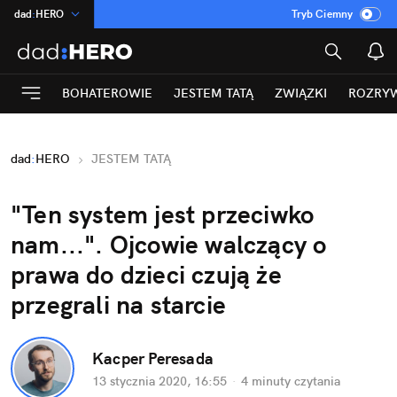
dad
:
HERO
Tryb Ciemny
na
:
Temat
INN
:
Poland
BOHATEROWIE
JESTEM TATĄ
ZWIĄZKI
ROZRY
ASZ
:
dziennik
mama
:
DU
dad
:
HERO
JESTEM TATĄ
Rozrywka
"Ten system jest przeciwko
nam...". Ojcowie walczący o
prawa do dzieci czują że
przegrali na starcie
Kacper Peresada
13 stycznia 2020, 16:55
·
4 minuty
czytania