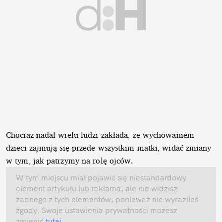
Chociaż nadal wielu ludzi zakłada, że wychowaniem
dzieci zajmują się przede wszystkim matki, widać zmiany
w tym, jak patrzymy na rolę ojców.
W tym miejscu miał pojawić się niestandardowy
element artykułu lub reklama, ale nie widzisz
żadnego z tych elementów, ponieważ nie wyraziłeś
zgody. Swoje ustawienia prywatności możesz
zmienić
tutaj
.