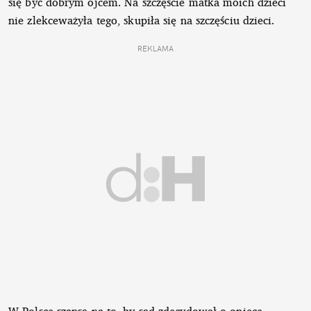
się być dobrym ojcem. Na szczęście matka moich dzieci
nie zlekceważyła tego, skupiła się na szczęściu dzieci.
REKLAMA
W Polsce szansa na to, by sąd zdecydował o opiece