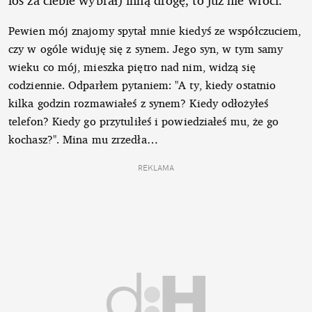
los za ciebie wybrał) inną drogę, to już nie wróci.
Pewien mój znajomy spytał mnie kiedyś ze współczuciem,
czy w ogóle widuję się z synem. Jego syn, w tym samy
wieku co mój, mieszka piętro nad nim, widzą się
codziennie. Odparłem pytaniem: "A ty, kiedy ostatnio
kilka godzin rozmawiałeś z synem? Kiedy odłożyłeś
telefon? Kiedy go przytuliłeś i powiedziałeś mu, że go
kochasz?". Mina mu zrzedła…
REKLAMA