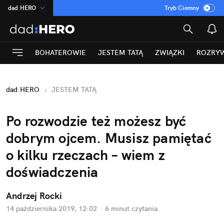
dad
:
HERO
Tryb Ciemny
na
:
Temat
INN
:
Poland
BOHATEROWIE
JESTEM TATĄ
ZWIĄZKI
ROZRY
ASZ
:
dziennik
mama
:
DU
dad
:
HERO
JESTEM TATĄ
Rozrywka
Po rozwodzie też możesz być
dobrym ojcem. Musisz pamiętać
o kilku rzeczach – wiem z
doświadczenia
Andrzej Rocki
14 października 2019, 12:02
·
6 minut
czytania