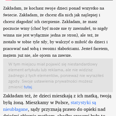
Zakładam, że kochasz swoje dzieci ponad wszystko na
świecie. Zakładam, że chcesz dla nich jak najlepiej i
chcesz złagodzić ich cierpienie. Zakładam, że masz
poczucie winy (choć być może nie ty zawiniłeś, to nigdy
winna nie jest wyłącznie jedna ze stron), ale też, że
zostało w tobie tyle siły, by walczyć o miłość do dzieci i
pracować nad sobą i swoimi słabościami. Jesteś facetem,
mężem już nie, ale ojcem na zawsze.
W tym miejscu miał pojawić się niestandardowy
element artykułu lub reklama, ale nie widzisz
żadnego z tych elementów, ponieważ nie wyraziłeś
zgody. Swoje ustawienia prywatności możesz
zmienić
tutaj
.
Zakładam też, że dzieci mieszkają z ich matką, twoją
byłą żoną. Mieszkamy w Polsce,
statystyki są
nieubłagane
, sądy przyznają prawo do opieki nad
dziećmi głównie matkom, choćby czasami było to